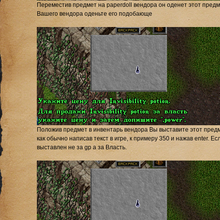
Переместив предмет на paperdoll вендора он оденет этот пред
Вашего вендора оденьте его подобающе
Положив предмет в инвентарь вендора Вы выставите этот предм
как обычно написав текст в игре, к примеру 350 и нажав enter. 
выставлен не за gp а за Власть.