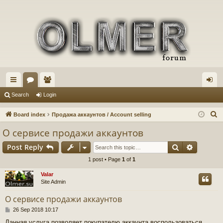
ui
or
e
og
Search
Login
ck
u
m
in
S
Board index
Продажа аккаунтов / Account selling
lin
m
be
e
О сервисе продажи аккаунтов
a
ks
s
rs
Search
Advance
Post Reply
r
c
1 post • Page
1
of
1
h
Valar
Site Admin
О сервисе продажи аккаунтов
P
26 Sep 2018 10:17
o
Данная услуга позволяет покупателю аккаунта воспользоваться