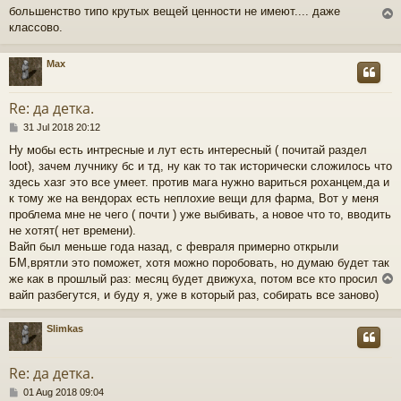
o
большенство типо крутых вещей ценности не имеют.... даже
s
классово.
t
Max
Re: да детка.
P
31 Jul 2018 20:12
o
Ну мобы есть интресные и лут есть интересный ( почитай раздел
s
loot), зачем лучнику бс и тд, ну как то так исторически сложилось что
t
здесь хазг это все умеет. против мага нужно вариться роханцем,да и
к тому же на вендорах есть неплохие вещи для фарма, Вот у меня
проблема мне не чего ( почти ) уже выбивать, а новое что то, вводить
не хотят( нет времени).
Вайп был меньше года назад, с февраля примерно открыли
БМ,врятли это поможет, хотя можно поробовать, но думаю будет так
же как в прошлый раз: месяц будет движуха, потом все кто просил
вайп разбегутся, и буду я, уже в который раз, собирать все заново)
Slimkas
Re: да детка.
P
01 Aug 2018 09:04