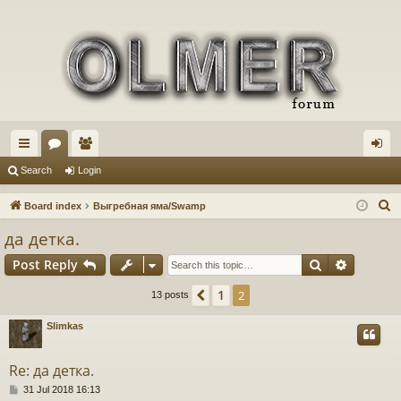
ui
or
e
og
Search
Login
ck
u
m
in
S
Board index
Выгребная яма/Swamp
lin
m
be
e
да детка.
a
ks
s
rs
Search
Advance
Post Reply
r
c
1
Previous
2
13 posts
h
Slimkas
Re: да детка.
P
31 Jul 2018 16:13