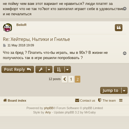
o
не пойму чем вам этот вариант не нравиться? люди платят за
s
комфорт что не так то?вот кто заплатил играет себе в удовольствие
t
и не печалиться
BeiloR
Re: Хейтеры, Нытики и Гнилье
P
11 May 2018 19:09
o
Что за бред ? Платить что-бы играть, мы в 90х? В жизни не
s
получилось так в игре решили попробовать ?
t
Post Reply
1
Previous
2
12 posts
Jump to
Board index
Contact us
The team
Powered by
phpBB
® Forum Software © phpBB Limited
Style by
Arty
- Update phpBB 3.2 by MrGaby