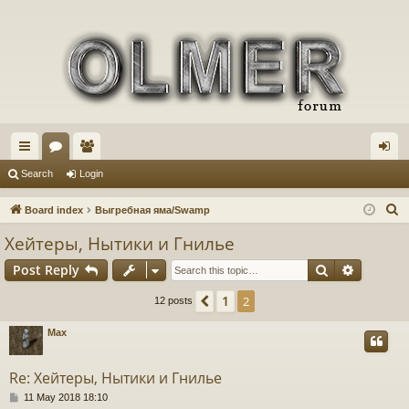
ui
or
e
og
Search
Login
ck
u
m
in
S
Board index
Выгребная яма/Swamp
lin
m
be
e
Хейтеры, Нытики и Гнилье
a
ks
s
rs
Search
Advance
Post Reply
r
c
1
Previous
2
12 posts
h
Max
Re: Хейтеры, Нытики и Гнилье
P
11 May 2018 18:10