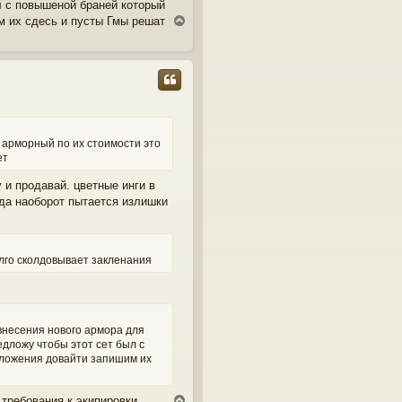
л с повышеной браней который
м их сдесь и пусты Гмы решат
T
o
p
, арморный по их стоимости это
ет
и продавай. цветные инги в
да наоборот пытается излишки
олго сколдовывает закленания
внесения нового армора для
едложу чтобы этот сет был с
дложения довайти запишим их
 требования к экипировки
T