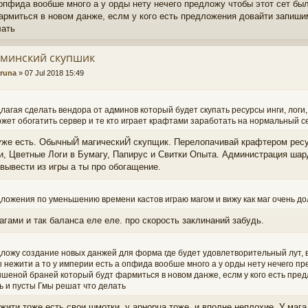
 опфида вообше много а у орды нету нечего предложу чтобы этот сет бы
армиться в новом данже, еслм у кого есть предложения довайти запиши
лать
дминский скупшик
runa
»
07 Jul 2018 15:49
лагая сделать вендора от админов который будет скупать ресурсы инги, логи
жет обогатить сервер и те кто играет крафтами заработать на нормальный с
уже есть. ОбычныЙ магическиЙ скупщик. Перелопачивай крафтером ресу 
и, Цветные Логи в Бумагу, Папирус и Свитки Опыта. Администрация шар
 вывести из игры а ты про обогащение.
ложения по уменьшению времени кастов играю магом и вижу как маг очень д
агами и так баланса еле еле. про скорость заклинаний забудь.
ложу создание новых данжей для форма где будет удовлетворительный лут, 
 нежити а то у империи есть а опфида вообше много а у орды нету нечего пр
шеной браней который будт фармиться в новом данже, еслм у кого есть пре
ь и пусты Гмы решат что делать
ежити тоже есть свои шмотки, у арнорца тоже, и вполне неплохие. У мага