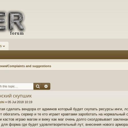
s
ния/Complaints and suggestions
Search
Advanced search
нский скупшик
achi
»
05 Jul 2018 10:19
гая сделать вендора от админов который будет скупать ресурсы инги, ло
т обогатить сервер и те кто играет кравтами зароботать на нормальный
и кастов играю магом и вижу как маг очень долго сколдовывает заклена
 для форма где будет удовлетворительный лут, внесения нового армора