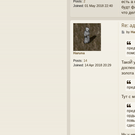
Posts:
2
есть а
Joined:
01 May 2018 22:40
будт ф
что де
Re: а
P
by
Ha
o
s
t
пред
помо
Haruna
Posts:
14
ТакоЙ 
Joined:
14 Apr 2018 20:29
доспех
золота
пред
Тут с м
пред
орды
повы
сдес
Ну у н