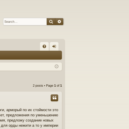
Search
Advanced search
Q
FA
og
Q
in
2 posts • Page
1
of
1
ги, арморый по их стоймости это
 сет, предложения по уменьшению
ния, предложу создание новых
 для орды нежити а то у империи