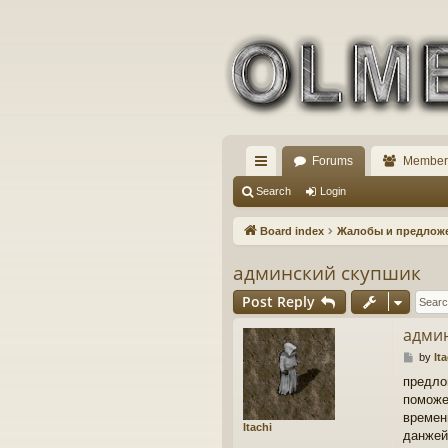
Forums
Member
ui
Search
Login
ck
Board index
Жалобы и предложе
lin
админский скупшик
ks
Post Reply
адми
P
by
It
o
предло
s
поможе
t
времен
Itachi
данжей