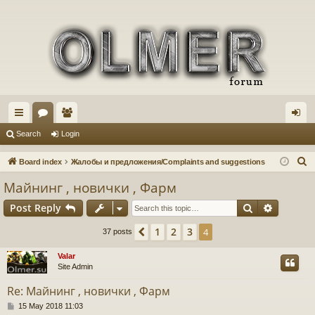
ui
or
e
og
Search
Login
ck
u
m
in
S
Board index
Жалобы и предложения/Complaints and suggestions
lin
m
be
e
Майнинг , новички , Фарм
a
ks
s
rs
Search
Advance
Post Reply
r
c
1
2
3
Previous
4
37 posts
h
Valar
Site Admin
Re: Майнинг , новички , Фарм
P
15 May 2018 11:03