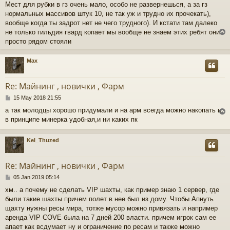
Мест для рубки в гз очень мало, особо не развернешься, а за гз
s
нормальных массивов штук 10, не так уж и трудно их прочекать),
t
вообще когда ты задрот нет не чего трудного). И кстати там далеко
не только гильдия гвард копает мы вообще не знаем этих ребят они
просто рядом стояли
Max
Re: Майнинг , новички , Фарм
P
15 May 2018 21:55
o
а так молодцы хорошо придумали и на арм всегда можно накопать и
s
в принципе минерка удобная,и ни каких пк
t
Kel_Thuzed
Re: Майнинг , новички , Фарм
P
05 Jan 2019 05:14
o
хм.. а почему не сделать VIP шахты, как пример знаю 1 сервер, где
s
были такие шахты причем полет в нее был из дому. Чтобы Апнуть
t
щахту нужны ресы мира, тотже мусор можно привязать и например
аренда VIP COVE была на 7 дней 200 власти. причем игрок сам ее
апает как всдумает ну и ограничение по ресам и также можно