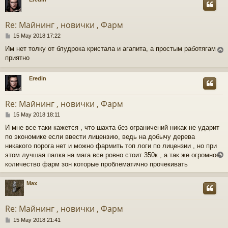
Re: Майнинг , новички , Фарм
P
15 May 2018 17:22
o
Им нет толку от блудрока кристала и агапита, а простым работягам
s
приятно
t
Eredin
Re: Майнинг , новички , Фарм
P
15 May 2018 18:11
o
И мне все таки кажется , что шахта без ограничений никак не ударит
s
по экономике если ввести лицензию, ведь на добычу дерева
t
никакого порога нет и можно фармить топ логи по лицензии , но при
этом лучшая палка на мага все ровно стоит 350к , а так же огромное
количество фарм зон которые проблематично прочекивать
Max
Re: Майнинг , новички , Фарм
P
15 May 2018 21:41
o