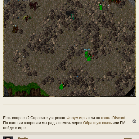
_____________________________________________________________
________
Есть вопросы? Спросите у игроков:
Форум игры
или на
канал Discord
По важным вопросам мы рады помочь через
Обратную связь
или ГМ
пейдж в игре
Eredin