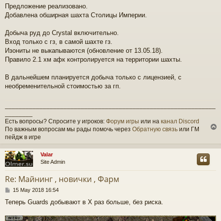
o
Предложение реализовано.
s
Добавлена обширная шахта Столицы Империи.
t
Добыча руд до Crystal включительно.
Вход только с гз, в самой шахте гз.
Изониты не выкапываются (обновление от 13.05.18).
Правило 2.1 хм афк контролируется на территории шахты.
В дальнейшем планируется добыча только с лицензией, с
необременительной стоимостью за гп.
_____________________________________________________________
________
Есть вопросы? Спросите у игроков:
Форум игры
или на
канал Discord
По важным вопросам мы рады помочь через
Обратную связь
или ГМ
пейдж в игре
Valar
Site Admin
Re: Майнинг , новички , Фарм
P
15 May 2018 16:54
o
Теперь Guards добывают в Х раз больше, без риска.
s
t