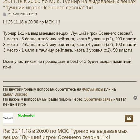
25.11.18 в 20:00 по МСК. Турнир на выдаваемых вещах
"Лучший игрок Осеннего сезона".1x1
P
21 Nov 2018 13:13
o
!!! 25.11.18 в 20:00 по МСК. !!!
s
t
Турнир 1х1 на выдаваемых вещах "Лучший игрок Осеннего сезона".
1 место - 3 балла в таблицу рейтинга, карта 5 уровня (x2), 200 власти
2 место - 2 балла в таблицу рейтинга, карта 4 уровня (x2), 100 власти
3 место - 1 балл в таблицу рейтинга, карта 3 уровня (x2), 50 власти
Всем участникам не прошедшим в best of 3 будет выдан памятный
приз.
_____________________________________________________________
________
По внутриигровым вопросам обратитесь на
Форум игры
или на
канал Discord
По важным вопросам мы рады помочь через
Обратную связь
или ГМ
пейдж в игре
Moderator
Re: 25.11.18 в 20:00 по МСК. Турнир на выдаваемых
вещах "Лучший игрок Осеннего сезона".1x1