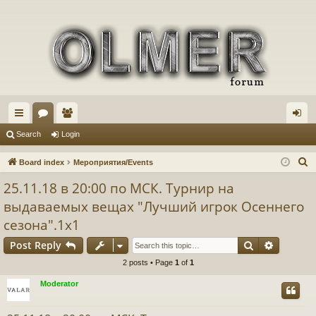
ui
or
e
og
Search
Login
ck
u
m
in
S
Board index
Мероприятия/Events
lin
m
be
e
25.11.18 в 20:00 по МСК. Турнир на
a
ks
s
rs
выдаваемых вещах "Лучший игрок Осеннего
r
сезона".1x1
c
h
Search
Advance
Post Reply
2 posts • Page
1
of
1
Moderator