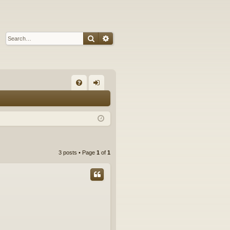
Search
Advanced search
Q
FA
og
Q
in
3 posts • Page
1
of
1