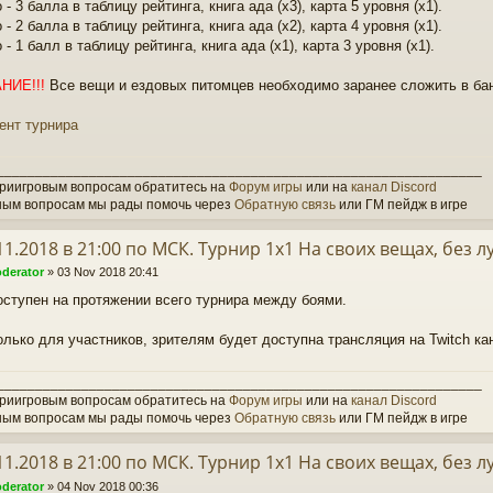
 - 3 балла в таблицу рейтинга, книга ада (х3), карта 5 уровня (x1).
 - 2 балла в таблицу рейтинга, книга ада (х2), карта 4 уровня (x1).
 - 1 балл в таблицу рейтинга, книга ада (х1), карта 3 уровня (x1).
НИЕ!!!
Все вещи и ездовых питомцев необходимо заранее сложить в бан
ент турнира
_______________________________________________________________
триигровым вопросам обратитесь на
Форум игры
или на
канал Discord
ным вопросам мы рады помочь через
Обратную связь
или ГМ пейдж в игре
.11.2018 в 21:00 по МСК. Турнир 1х1 На своих вещах, без лу
derator
»
03 Nov 2018 20:41
оступен на протяжении всего турнира между боями.
олько для участников, зрителям будет доступна трансляция на Twitch ка
_______________________________________________________________
триигровым вопросам обратитесь на
Форум игры
или на
канал Discord
ным вопросам мы рады помочь через
Обратную связь
или ГМ пейдж в игре
.11.2018 в 21:00 по МСК. Турнир 1х1 На своих вещах, без лу
derator
»
04 Nov 2018 00:36