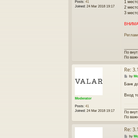
1 место
Posts:
41
Joined:
24 Mar 2018 19:17
2 место
3 место
ВНИМА
Реглам
______
По вну
По важ
Re: 3
P
by
Mo
o
Банк д
s
t
Вход т
Moderator
Posts:
41
______
Joined:
24 Mar 2018 19:17
По вну
По важ
Re: 3
P
by
Mo