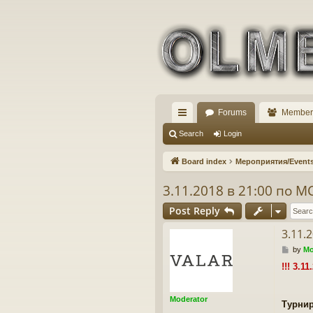
Forums
Member
ui
Search
Login
ck
Board index
Мероприятия/Event
lin
3.11.2018 в 21:00 по М
ks
Post Reply
3.11.
P
by
Mo
o
!!! 3.1
s
t
Moderator
Турнир