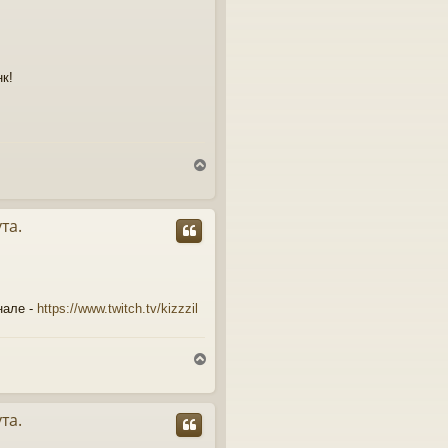
к!
T
o
p
та.
нале -
https://www.twitch.tv/kizzzil
T
o
p
та.