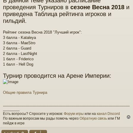
В данной теме указано расписание
s
t
проведения Турниров в
сезоне Весна 2018
и
приведена Таблица рейтинга игроков и
гильдий.
Рейтинг сезона Весна 2018 "Лучший игрок":
3 балла - Kataleya
3 балла - MaeStro
2 балла - Guard
2 балла - LastNight
1 балл - Friderico
1 балл - Hell Dog
Турнир проводится на Арене Империи:
Общие правила Турнира
_____________________________________________________________
________
Есть вопросы? Спросите у игроков:
Форум игры
или на
канал Discord
По важным вопросам мы рады помочь через
Обратную связь
или ГМ
пейдж в игре