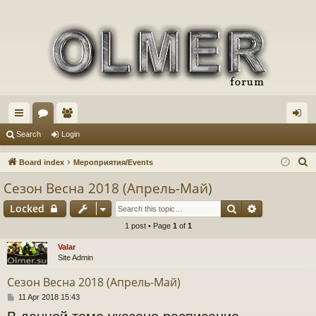
ui
or
e
og
Search
Login
ck
u
m
in
S
Board index
Мероприятия/Events
lin
m
be
e
Сезон Весна 2018 (Апрель-Май)
a
ks
s
rs
Search
Advanced s
Locked
r
c
1 post • Page
1
of
1
h
Valar
Site Admin
Сезон Весна 2018 (Апрель-Май)
P
11 Apr 2018 15:43
o