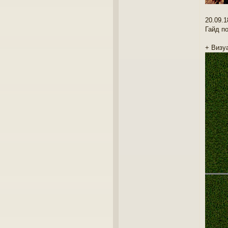
20.09.1
Гайд п
+ Визу