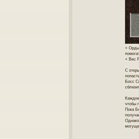
+ Орды
помога
+ Вес P
С откр
попаст
Босс С
сблизи
Каждое
чтобы 
Пока Б
получа
Однако
могуще