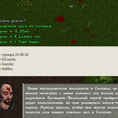
 турнира 22.09.18:
о ElCoyote
 Gremlin
о HeMka