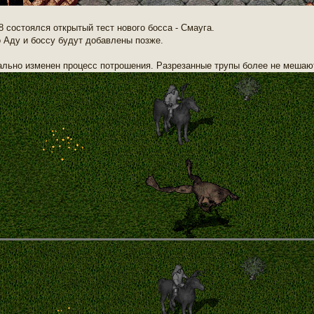
8 состоялся открытый тест нового босса - Смауга.
о Аду и боссу будут добавлены позже.
ально изменен процесс потрошения. Разрезанные трупы более не мешаю