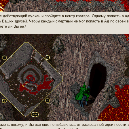
е действующий вулкан и пройдите в центр кратера. Одному попасть в а
 Ваших друзей. Чтобы каждый смертный не мог попасть в Ад по своей в
аете ли Вы ее?
омочь некому, и Вы все еще не избавились от рискованной идеи посетит