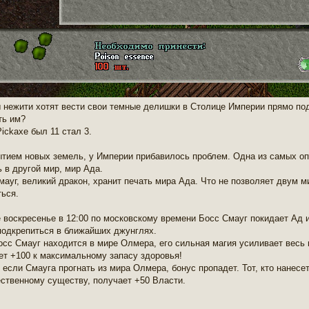
 нежити хотят вести свои темные делишки в Столице Империи прямо под
ть им?
ickaxe был 11 стал 3.
ытием новых земель, у Империи прибавилось проблем. Одна из самых оп
ь в другой мир, мир Ада.
мауг, великий дракон, хранит печать мира Ада. Что не позволяет двум 
ться.
 воскресенье в 12:00 по московскому времени Босс Смауг покидает Ад 
подкрепиться в ближайших джунглях.
осс Смауг находится в мире Олмера, его сильная магия усиливает весь 
ет +100 к максимальному запасу здоровья!
 если Смауга прогнать из мира Олмера, бонус пропадет. Тот, кто нанесе
ственному существу, получает +50 Власти.