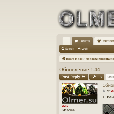
Forums
Member
ui
Search
Login
ck
Board index
Новости проекта/N
lin
Обновление 1.44
ks
Post Reply
Обнов
P
by
Va
o
+ Новы
s
t
Valar
Site Admin