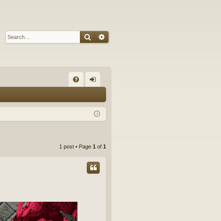
Search
Advanced search
Q
FA
og
Q
in
1 post • Page
1
of
1