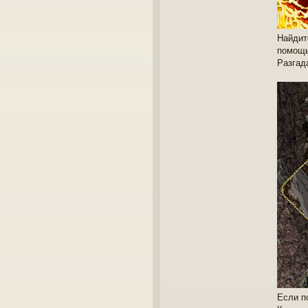
Найдит
помощь
Разгад
Если п