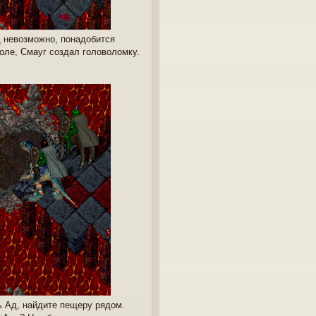
д невозможно, понадобится
оле, Смауг создал головоломку.
ь Ад, найдите пещеру рядом.