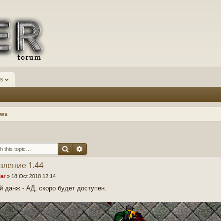
s
ews
Search
Advanced search
ление 1.44
lar
»
18 Oct 2018 12:14
й данж - АД, скоро будет доступен.