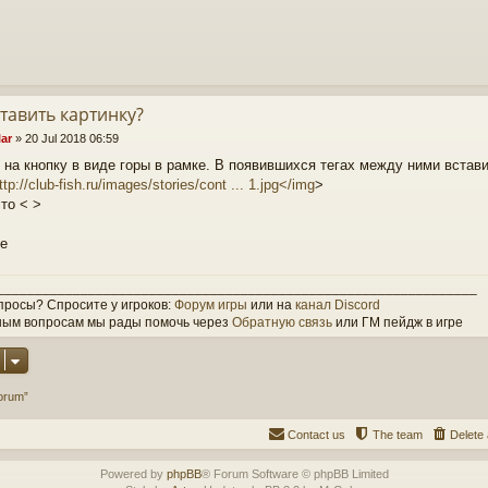
ставить картинку?
lar
»
20 Jul 2018 06:59
 на кнопку в виде горы в рамке. В появившихся тегах между ними встав
ttp://club-fish.ru/images/stories/cont ... 1.jpg</img
>
сто < >
_______________________________________________________________
просы? Спросите у игроков:
Форум игры
или на
канал Discord
ным вопросам мы рады помочь через
Обратную связь
или ГМ пейдж в игре
orum”
Contact us
The team
Delete 
Powered by
phpBB
® Forum Software © phpBB Limited