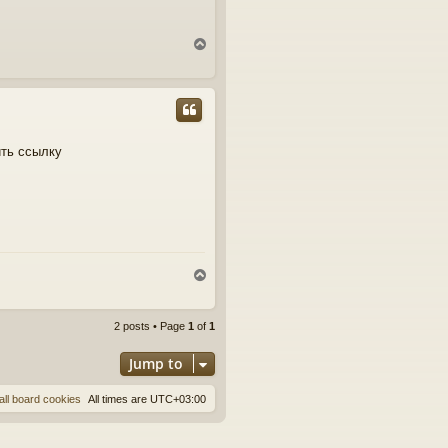
T
o
p
ить ссылку
T
o
p
2 posts • Page
1
of
1
Jump to
all board cookies
All times are
UTC+03:00