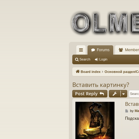
Forums
Member
ui
Search
Login
ck
Board index
Основной раздел/
lin
Вставить картинку?
ks
Post Reply
Встав
P
by
Ma
o
Подскаж
s
t