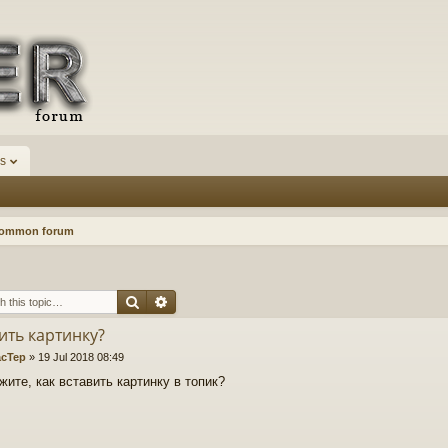
s
Common forum
Search
Advanced search
ить картинку?
cTep
»
19 Jul 2018 08:49
ите, как вставить картинку в топик?