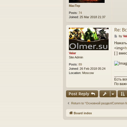
MacTep
Posts:
74
Joined:
25 Mar 2018 21:37
Re: В
P
by
Va
o
Нажать
s
<img>
h
t
[ ] вме
Valar
Site Admin
Posts:
89
Joined:
26 Feb 2018 05:24
Location:
Moscow
______
Есть во
По важ
Post Reply
Return to “Основной раздел/Common f
Board index