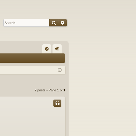
Search
Advanced search
Q
FA
og
Q
in
2 posts • Page
1
of
1