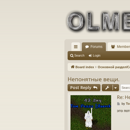
Forums
Member
ui
Search
Login
ck
Board index
Основной раздел/
lin
Непонятные вещи.
ks
Post Reply
Re: Н
P
by
To
o
это по
s
t