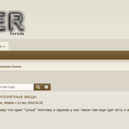
s
Common forum
Search
Advanced search
епонятные вещи.
m_Riddle
»
21 Apr 2018 02:02
тому что орки "тупые" поэтому и оружие у них такое там еще щит есть к 