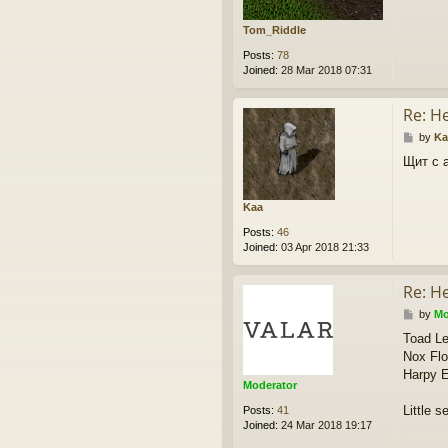
Tom_Riddle
Posts:
78
Joined:
28 Mar 2018 07:31
Re: Н
P
by
Ka
o
Щит с 
s
t
Kaa
Posts:
46
Joined:
03 Apr 2018 21:33
Re: Н
P
by
Mo
o
Toad L
s
Nox Fl
t
Harpy 
Moderator
Little 
Posts:
41
Joined:
24 Mar 2018 19:17