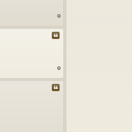
T
o
p
T
o
p