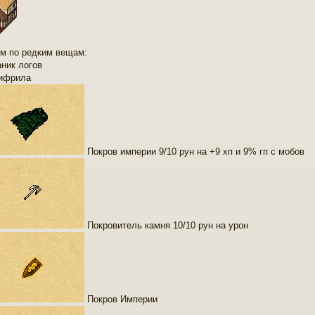
м по редким вещам:
аник логов
мифрила
Покров империи 9/10 рун на +9 хп и 9% гп с мобов
Покровитель камня 10/10 рун на урон
Покров Империи