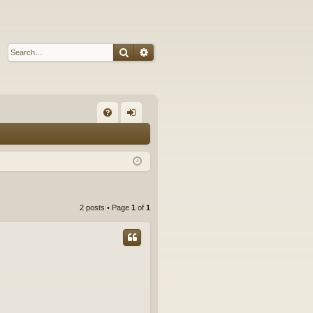
Search
Advanced search
Q
FA
og
Q
in
2 posts • Page
1
of
1