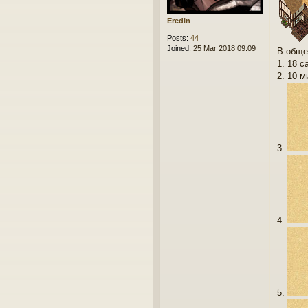
Eredin
Posts:
44
Joined:
25 Mar 2018 09:09
В обще
1. 18 с
2. 10 
3.
4.
5.