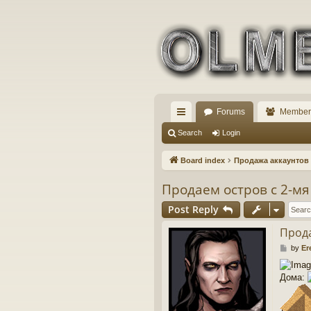
Forums
Member
ui
Search
Login
ck
Board index
Продажа аккаунтов /
lin
Продаем остров с 2-м
ks
Post Reply
Прода
P
by
Er
o
s
Дома:
t