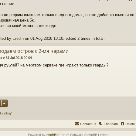
 на них.
фа по редким шмоткам только с одного дома , позже добавлю шмотки со 2
ировачная цена 5к.
ься со мной можно в дискорде
ited by
Eredin
on 01 Aug 2018 18:10, edited 2 times in total.
родаем остров с 2-мя чарами
x
»
31 Jul 2018 20:04
цч рублей? на мертвом серваке где играют только гварды?
selling”
Contact us
The team
Delete 
Powered by
phpBB
® Forum Software © phpBB Limited