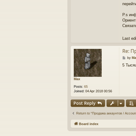
перейти
P.s ин
Ориент
Связат
Last ed
Re: П
P
by
Ma
o
5 Тыся
s
t
Max
Posts:
65
Joined:
04 Apr 2018 00:56
Post Reply
Return to “Продажа аккаунтов / Account 
Board index