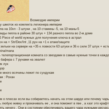
Возмездие империи
oly шмоток из комлекта легионера империи
па на 10хп - 3 штуки , на 10 стамины -5, на 10 маны-5
 виды пепла в районе 30 штук + 134 разного пепла во 2-м доме
56 Piece of world нужных для получения ключа в астрал
ун на + Str/Dex/Int ,11 рун на +1 к атаке/защите
 зельки на сервере на +35 к ловкости 63 штуки и 36 к силе 37 штук + ест
mina/mana
ь телепортанционная комната со звездами в самые нужные точки в кажд
т бафера с 7 рунами на эвалют
ик лук
дор
же много всячины лежит по сундукам
ам : Рохан
м о плюсах если вы собираетесь начать на этом шарде или почему чар
 любую живку и прокачивать ее , и она поможет в пве , а хазг это крафт
ять нечего . Они в состоянии обеспечивать вашего чара нужными ресурс