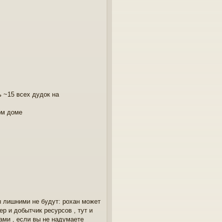
ь ~15 всех дудок на
ом доме
ы лишними не будут: рохан может
ер и добытчик ресурсов , тут и
ами , если вы не надумаете