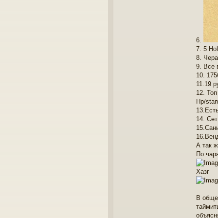
6.
7. 5 H
8. Чера
9. Все
10. 17
11.19 р
12. Топ
Hp/sta
13.Ест
14. Се
15.Сан
16.Вен
А так 
По чар
Хазг
В обще
таймить
объясн