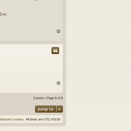
-го .
T
o
p
T
o
p
2 posts • Page
1
of
1
Jump to
all board cookies
All times are
UTC+03:00