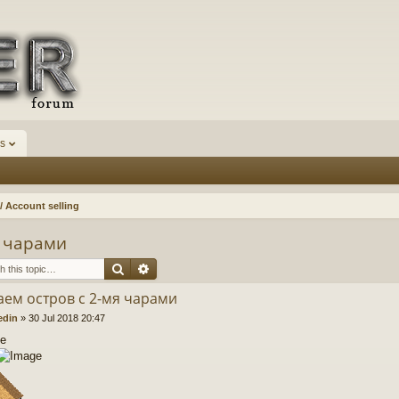
s
 Account selling
я чарами
Search
Advanced search
ем остров с 2-мя чарами
edin
»
30 Jul 2018 20:47