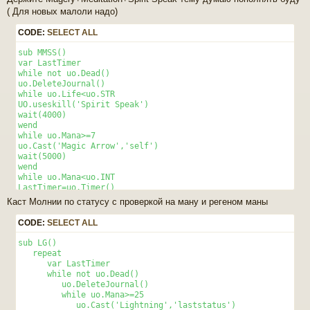
s
( Для новых малоли надо)
t
CODE:
SELECT ALL
sub MMSS() 

var LastTimer 

while not uo.Dead() 

uo.DeleteJournal()

while uo.Life<uo.STR

UO.useskill('Spirit Speak')

wait(4000)

wend  

while uo.Mana>=7 

uo.Cast('Magic Arrow','self') 

wait(5000) 

wend 

while uo.Mana<uo.INT 

LastTimer=uo.Timer() 

uo.UseSkill('Meditation') 

Каст Молнии по статусу с проверкой на ману и регеном маны
repeat 

wait(100) 

CODE:
SELECT ALL
until uo.InJournal("You are") or uo.InJournal("You lose") or
uo.DeleteJournal() 

sub LG() 

wait(2000) 

   repeat 

wend 

      var LastTimer 

wend 

      while not uo.Dead() 

end sub 
         uo.DeleteJournal()

         while uo.Mana>=25 

            uo.Cast('Lightning','laststatus')
