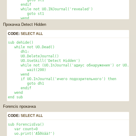
      endif 

      while not UO.INJournal('revealed')

         goto st1 

      wend 

   wend 

Прокачка Detect Hidden
end sub
CODE:
SELECT ALL
sub dehide()

   while not UO.Dead()

      dh1: 

      UO.DeleteJournal()

      UO.UseSkill('Detect Hidden')

      while not (UO.InJournal('адиус обнаружения') or UO.InJ
         wait(200) 

      wend 

      if UO.InJournal('ичего подозрительного') then

         goto dh1 

      endif 

   wend 

end sub
Forencis прокачка
CODE:
SELECT ALL
sub ForencisEva() 

   var count=0 

   uo.print('Æåðòâà?') 
