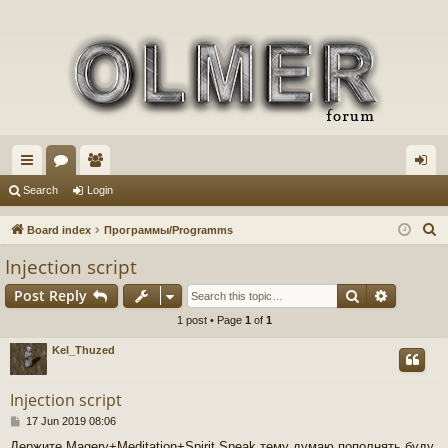
ui
or
e
og
Search
Login
ck
u
m
in
S
Board index
Программы/Programms
lin
m
be
e
Injection script
a
ks
s
rs
Search
Advance
Post Reply
r
c
1 post • Page
1
of
1
h
Kel_Thuzed
Injection script
P
17 Jun 2019 08:06
o
Держите Magery+Meditation+Spirit Speak тему думаю пополнять буду