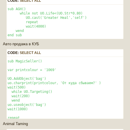
CODE:
SELECT ALL
  else

    uo.Print('Нету маны')

sub AGH() 

  end if

      while not UO.Life<(UO.Str*0.80)

next

         UO.cast('Greater Heal','self')

end sub
         repeat

         wait(4000)

    wend

end sub
Авто продажа в КУБ
CODE:
SELECT ALL
sub MagicSeller() 

var printcolour = '1069'

UO.AddObject('bag')

uo.charprint(printcolour, 'От куда сбываем?' )

wait(500)

  while UO.Targeting()

  wait(200)

  wend

uo.useobject('bag')

wait(1000)

repeat 

  UO.FindType(-1,-1,'bag') 

Animal Taming
  if UO.FindCount() > 0 then
