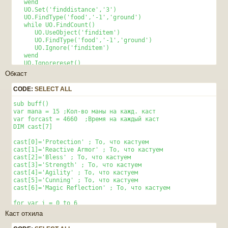
   wend

   UO.Set('finddistance','3')

   UO.FindType('food','-1','ground')

   while UO.FindCount()

      UO.UseObject('finditem')

      UO.FindType('food','-1','ground')

      UO.Ignore('finditem')

   wend

   UO.Ignorereset()

end sub
Обкаст
CODE:
SELECT ALL
sub buff() 

var mana = 15 ;Кол-во маны на кажд. каст

var forcast = 4660  ;Время на каждый каст

DIM cast[7]

cast[0]='Protection' ; То, что кастуем

cast[1]='Reactive Armor' ; То, что кастуем

cast[2]='Bless' ; То, что кастуем

cast[3]='Strength' ; То, что кастуем

cast[4]='Agility' ; То, что кастуем

cast[5]='Cunning' ; То, что кастуем

cast[6]='Magic Reflection' ; То, что кастуем

for var i = 0 to 6

  if uo.mana > mana then 

Каст отхила
    uo.Cast( cast[i] ,'self')

    wait(forcast)
