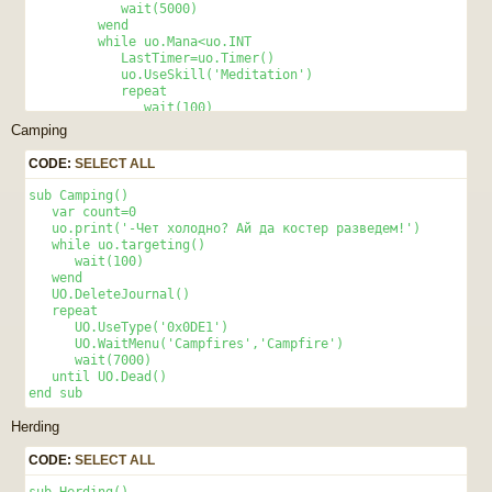
            wait(5000) 

         wend 

         while uo.Mana<uo.INT 

            LastTimer=uo.Timer() 

            uo.UseSkill('Meditation') 

            repeat 

               wait(100) 

            until uo.InJournal("You are") or uo.InJournal("F
Camping
            uo.DeleteJournal() 

            wait(2000) 

CODE:
SELECT ALL
         wend 

      wend 

sub Camping() 

end sub
   var count=0 

   uo.print('-Чет холодно? Ай да костер разведем!') 

   while uo.targeting() 

      wait(100) 

   wend 

   UO.DeleteJournal() 

   repeat 

      UO.UseType('0x0DE1')

      UO.WaitMenu('Campfires','Campfire')   

      wait(7000) 

   until UO.Dead() 

end sub 
Herding
CODE:
SELECT ALL
sub Herding() 
