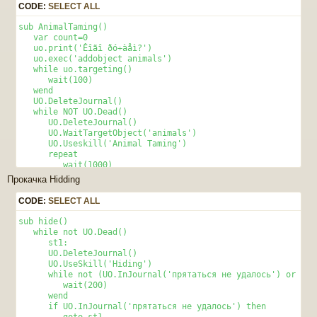
    UO.Grab("0","finditem")

CODE:
SELECT ALL
    UO.WaitTargetObject('finditem')

    UO.UseFromGround('0x2DF3')  

sub AnimalTaming() 

    wait(1000) 

   var count=0 

    else 

   uo.print('Êîãî ðó÷àåì?') 

    uo.charprint(printcolour, 'Награбленное сдано' )

   uo.exec('addobject animals') 

    return

   while uo.targeting() 

  end if

      wait(100) 

until UO.Dead()

   wend 

end sub
   UO.DeleteJournal() 

   while NOT UO.Dead() 

      UO.DeleteJournal() 

      UO.WaitTargetObject('animals') 

      UO.Useskill('Animal Taming')

      repeat 

         wait(1000) 

      until UO.InJournal('You fail') OR UO.InJournal('Tamed')
Прокачка Hidding
      If Uo.InJournal('Tamed') Then 

         UO.Say('All release') 

CODE:
SELECT ALL
      Endif 

   wend 

sub hide()

end sub 
   while not UO.Dead()

      st1: 

      UO.DeleteJournal()

      UO.UseSkill('Hiding')

      while not (UO.InJournal('прятаться не удалось') or UO.I
         wait(200) 

      wend 

      if UO.InJournal('прятаться не удалось') then

         goto st1 
