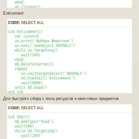
   wend 

   uo.closeuo() 

end sub 

Enticement
sub cheklag() 

   uo.deletejournal() 

CODE:
SELECT ALL
   uo.click('backpack') 

   repeat 

sub Enticement() 

      wait(10) 

   var count=0 

   until uo.InJournal("backpack") 

   uo.print('Выбери Животное') 

end sub 
   uo.exec('addobject ANIMALS') 

   while uo.targeting() 

      wait(100) 

   wend 

   UO.DeleteJournal() 

   repeat 

      uo.waittargetobject('ANIMALS') 

      UO.Useskill('Enticement')    

      wait(8000) 

   until UO.Dead() 

end sub 
Для быстрого сбора с пола ресурсов и квестовых предметов
CODE:
SELECT ALL
sub Sbor() 

   UO.AddType('food')

   wait(500)

   while UO.Targeting()

      wait(200)
