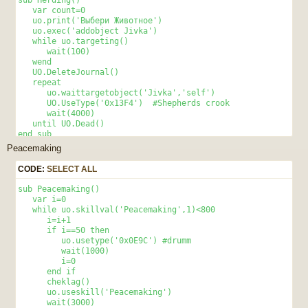
   var count=0 

   uo.print('Выбери Животное') 

   uo.exec('addobject Jivka') 

   while uo.targeting() 

      wait(100) 

   wend 

   UO.DeleteJournal() 

   repeat 

      uo.waittargetobject('Jivka','self') 

      UO.UseType('0x13F4')  #Shepherds crook 

      wait(4000) 

   until UO.Dead() 

end sub 
Peacemaking
CODE:
SELECT ALL
sub Peacemaking() 

   var i=0 

   while uo.skillval('Peacemaking',1)<800

      i=i+1 

      if i==50 then 

         uo.usetype('0x0E9C') #drumm

         wait(1000)  

         i=0 

      end if 

      cheklag() 

      uo.useskill('Peacemaking') 

      wait(3000) 
