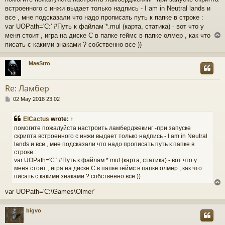
s
встроенного с инжи выдает только надпись - I am in Neutral lands и
t
все , мне подсказали что надо прописать путь к папке в строке :
var UOPath='C:' #Путь к файлам *.mul (карта, статика) - вот что у
меня стоит , игра на диске С в папке геймс в папке олмер , как что
писать с какими знаками ? собственно все ))
MaeStro
Re: Ламбер
P
02 May 2018 23:02
o
s
ElCactus
wrote:
↑
t
помогите пожалуйста настроить ламберджекинг -при запуске
скрипта встроенного с инжи выдает только надпись - I am in Neutral
lands и все , мне подсказали что надо прописать путь к папке в
строке :
var UOPath='C:' #Путь к файлам *.mul (карта, статика) - вот что у
меня стоит , игра на диске С в папке геймс в папке олмер , как что
писать с какими знаками ? собственно все ))
var UOPath='C:\Games\Olmer'
bigvo