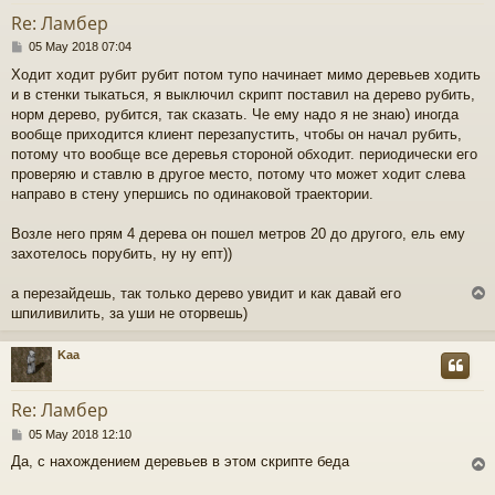
Re: Ламбер
P
05 May 2018 07:04
o
Ходит ходит рубит рубит потом тупо начинает мимо деревьев ходить
s
и в стенки тыкаться, я выключил скрипт поставил на дерево рубить,
t
норм дерево, рубится, так сказать. Че ему надо я не знаю) иногда
вообще приходится клиент перезапустить, чтобы он начал рубить,
потому что вообще все деревья стороной обходит. периодически его
проверяю и ставлю в другое место, потому что может ходит слева
направо в стену упершись по одинаковой траектории.
Возле него прям 4 дерева он пошел метров 20 до другого, ель ему
захотелось порубить, ну ну епт))
а перезайдешь, так только дерево увидит и как давай его
шпиливилить, за уши не оторвешь)
Kaa
Re: Ламбер
P
05 May 2018 12:10
o
Да, с нахождением деревьев в этом скрипте беда
s
t