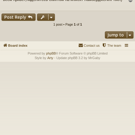
s
t
Post Reply
1 post • Page
1
of
1
Jump to
Board index
Contact us
The team
Powered by
phpBB
® Forum Software © phpBB Limited
Style by
Arty
- Update phpBB 3.2 by MrGaby