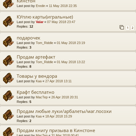
Кинстон
Last post by
Eredin
«
11 May 2018 22:35
КУплю карты(игральные)
Last post by
Valar
«
07 May 2018 23:47
Replies:
12
1
2
подарочек
Last post by
Tom_Riddle
«
01 May 2018 23:19
Replies:
3
Продам артефакт
Last post by
Tom_Riddle
«
01 May 2018 13:22
Replies:
8
Товары у вендора
Last post by
Kaa
«
27 Apr 2018 13:11
Крафт бесплатно
Last post by
MacTep
«
26 Apr 2018 20:31
Replies:
5
Продам любые луки/арбалеты/маг.посохи
Last post by
Kaa
«
18 Apr 2018 15:29
Replies:
2
Продам книгу призыва в Кинстоне
Last post by
MacTep
«
31 Mar 2018 00:41