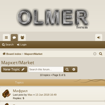
ui
or
e
og
Search
Login
ck
u
m
in
S
Board index
Маркет/Market
lin
m
be
e
Маркет/Market
a
ks
s
rs
Search
Advanced search
New Topic
r
c
10 topics • Page
1
of
1
h
Topics
Мифрил
Last post by
Max
«
13 Jun 2018 16:49
Replies:
5