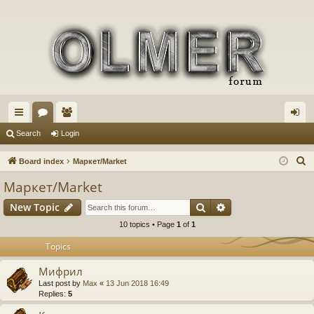
ui
or
e
og
Search
Login
ck
u
m
in
S
Board index
Маркет/Market
lin
m
be
e
Маркет/Market
a
ks
s
rs
Search
Advanced search
New Topic
r
c
10 topics • Page
1
of
1
h
Topics
Мифрил
Last post by
Max
«
13 Jun 2018 16:49
Replies:
5