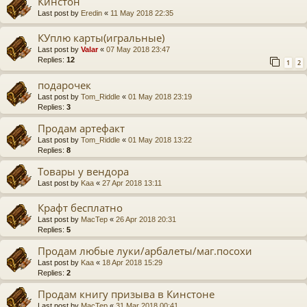
Кинстон
Last post by
Eredin
«
11 May 2018 22:35
КУплю карты(игральные)
Last post by
Valar
«
07 May 2018 23:47
Replies:
12
1
2
подарочек
Last post by
Tom_Riddle
«
01 May 2018 23:19
Replies:
3
Продам артефакт
Last post by
Tom_Riddle
«
01 May 2018 13:22
Replies:
8
Товары у вендора
Last post by
Kaa
«
27 Apr 2018 13:11
Крафт бесплатно
Last post by
MacTep
«
26 Apr 2018 20:31
Replies:
5
Продам любые луки/арбалеты/маг.посохи
Last post by
Kaa
«
18 Apr 2018 15:29
Replies:
2
Продам книгу призыва в Кинстоне
Last post by
MacTep
«
31 Mar 2018 00:41