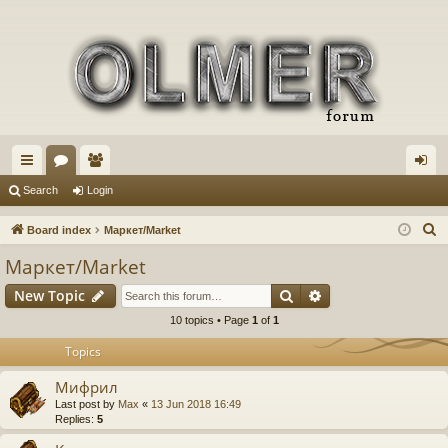
ui
or
e
og
Search
Login
ck
u
m
in
S
Board index
Маркет/Market
lin
m
be
e
Маркет/Market
a
ks
s
rs
Search
Advanced search
New Topic
r
c
10 topics • Page
1
of
1
h
Topics
Мифрил
Last post by
Max
«
13 Jun 2018 16:49
Replies:
5