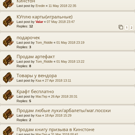
Кинстон
Last post by
Eredin
«
11 May 2018 22:35
КУплю карты(игральные)
Last post by
Valar
«
07 May 2018 23:47
Replies:
12
1
2
подарочек
Last post by
Tom_Riddle
«
01 May 2018 23:19
Replies:
3
Продам артефакт
Last post by
Tom_Riddle
«
01 May 2018 13:22
Replies:
8
Товары у вендора
Last post by
Kaa
«
27 Apr 2018 13:11
Крафт бесплатно
Last post by
MacTep
«
26 Apr 2018 20:31
Replies:
5
Продам любые луки/арбалеты/маг.посохи
Last post by
Kaa
«
18 Apr 2018 15:29
Replies:
2
Продам книгу призыва в Кинстоне
Last post by
MacTep
«
31 Mar 2018 00:41