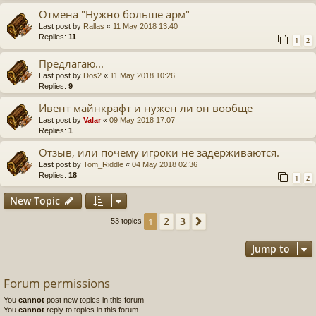
Отмена "Нужно больше арм"
Last post by
Rallas
«
11 May 2018 13:40
Replies:
11
1
2
Предлагаю...
Last post by
Dos2
«
11 May 2018 10:26
Replies:
9
Ивент майнкрафт и нужен ли он вообще
Last post by
Valar
«
09 May 2018 17:07
Replies:
1
Отзыв, или почему игроки не задерживаются.
Last post by
Tom_Riddle
«
04 May 2018 02:36
Replies:
18
1
2
New Topic
2
3
1
Next
53 topics
Jump to
Forum permissions
You
cannot
post new topics in this forum
You
cannot
reply to topics in this forum