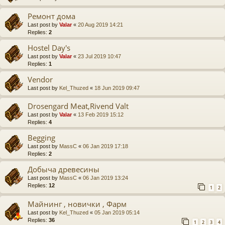
Ремонт дома
Last post by
Valar
«
20 Aug 2019 14:21
Replies:
2
Hostel Day's
Last post by
Valar
«
23 Jul 2019 10:47
Replies:
1
Vendor
Last post by
Kel_Thuzed
«
18 Jun 2019 09:47
Drosengard Meat,Rivend Valt
Last post by
Valar
«
13 Feb 2019 15:12
Replies:
4
Begging
Last post by
MassC
«
06 Jan 2019 17:18
Replies:
2
Добыча древесины
Last post by
MassC
«
06 Jan 2019 13:24
Replies:
12
1
2
Майнинг , новички , Фарм
Last post by
Kel_Thuzed
«
05 Jan 2019 05:14
Replies:
36
1
2
3
4