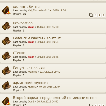
хилинг с бинта
Last post by
Kel_Thuzed
«
04 Jan 2019 19:34
Replies:
26
1
2
3
Provocation
Last post by
Valar
«
15 Dec 2018 15:00
Replies:
1
Балансим классы / Контент
Last post by
Valar
«
09 Dec 2018 19:51
Replies:
3
СТенки
Last post by
Valar
«
09 Dec 2018 19:45
Replies:
1
Бонусные навыки
Last post by
MacTep
«
11 Jul 2018 09:40
Replies:
3
админский скупшик
Last post by
Haruna
«
07 Jul 2018 15:49
Replies:
1
Второй вариант предложений по механике пвп
Last post by
Dos2
«
20 Jun 2018 04:50
Replies:
27