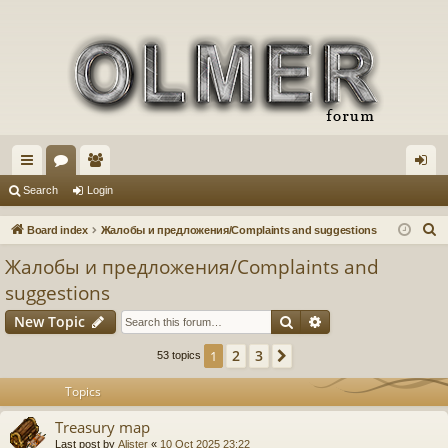
ui
or
e
og
Search
Login
ck
u
m
in
S
Board index
Жалобы и предложения/Complaints and suggestions
lin
m
be
e
Жалобы и предложения/Complaints and
a
ks
s
rs
suggestions
r
Search
Advanced search
c
New Topic
h
2
3
1
Next
53 topics
Topics
Treasury map
Last post by
Alister
«
10 Oct 2025 23:22