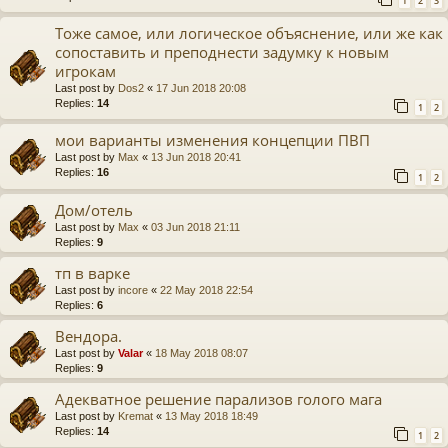
1
2
3
Тоже самое, или логическое объяснение, или же как
сопоставить и преподнести задумку к новым
игрокам
Last post by
Dos2
«
17 Jun 2018 20:08
Replies:
14
1
2
мои варианты изменения концепции ПВП
Last post by
Max
«
13 Jun 2018 20:41
Replies:
16
1
2
Дом/отель
Last post by
Max
«
03 Jun 2018 21:11
Replies:
9
тп в варке
Last post by
incore
«
22 May 2018 22:54
Replies:
6
Вендора.
Last post by
Valar
«
18 May 2018 08:07
Replies:
9
Адекватное решение парализов голого мага
Last post by
Kremat
«
13 May 2018 18:49
Replies:
14
1
2