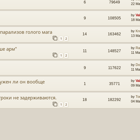
6
79649
22 Ma
by
Va
9
108505
18 Ma
парализов голого мага
by
Kr
14
163462
13 Ma
1
2
ше арм"
by
Ra
11
148527
11 Ma
1
2
by
Do
9
117622
11 Ma
ужен ли он вообще
by
Va
1
35771
09 Ma
гроки не задерживаются.
by
To
18
182292
04 Ma
1
2