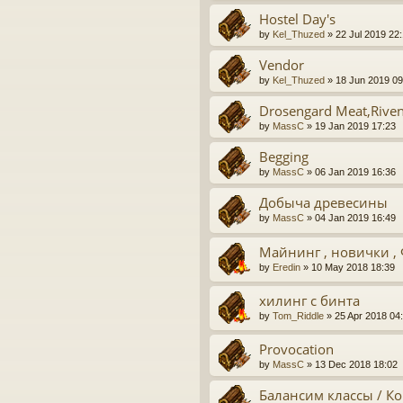
Hostel Day's
by
Kel_Thuzed
» 22 Jul 2019 22
Vendor
by
Kel_Thuzed
» 18 Jun 2019 09
Drosengard Meat,Riven
by
MassC
» 19 Jan 2019 17:23
Begging
by
MassC
» 06 Jan 2019 16:36
Добыча древесины
by
MassC
» 04 Jan 2019 16:49
Майнинг , новички ,
by
Eredin
» 10 May 2018 18:39
хилинг с бинта
by
Tom_Riddle
» 25 Apr 2018 04
Provocation
by
MassC
» 13 Dec 2018 18:02
Балансим классы / К