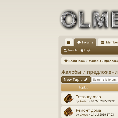
Forums
Member
ui
Search
Login
ck
Board index
Жалобы и предложе
lin
Жалобы и предложения
ks
New Topic
Topics
Treasury map
by
Alister
» 10 Oct 2025 23:22
Ремонт дома
by
eXces
» 14 Jul 2019 17:03