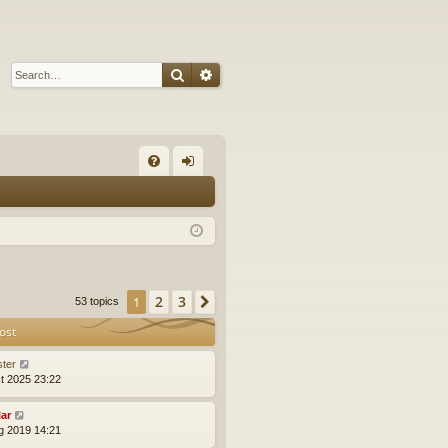
Search
Advanced search
Q
FA
og
Q
in
2
3
1
Next
53 topics
ost
ster
t 2025 23:22
lar
g 2019 14:21