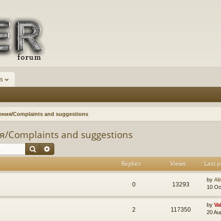
s
ния/Complaints and suggestions
/Complaints and suggestions
Search
Advanced search
Replies
Views
Last p
by
Ali
0
13293
10 Oc
by
Va
2
117350
20 Au