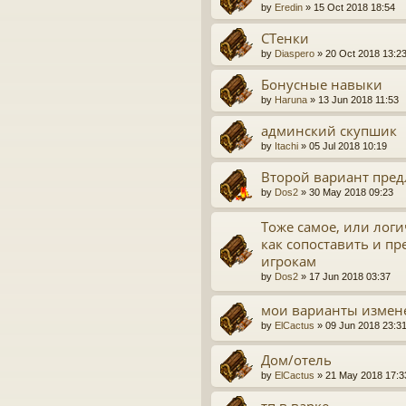
by
Eredin
» 15 Oct 2018 18:54
СТенки
by
Diaspero
» 20 Oct 2018 13:2
Бонусные навыки
by
Haruna
» 13 Jun 2018 11:53
админский скупшик
by
Itachi
» 05 Jul 2018 10:19
Второй вариант пред
by
Dos2
» 30 May 2018 09:23
Тоже самое, или логи
как сопоставить и п
игрокам
by
Dos2
» 17 Jun 2018 03:37
мои варианты измен
by
ElCactus
» 09 Jun 2018 23:3
Дом/отель
by
ElCactus
» 21 May 2018 17:3
тп в варке