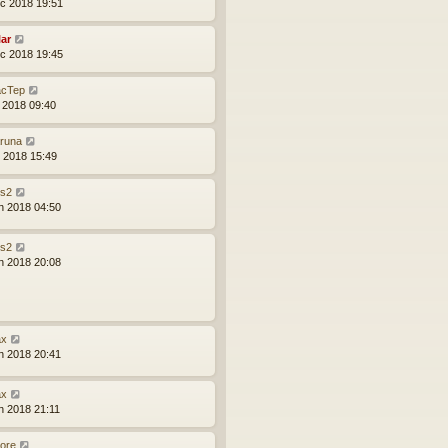
c 2018 19:51
lar
c 2018 19:45
cTep
l 2018 09:40
runa
l 2018 15:49
s2
n 2018 04:50
s2
n 2018 20:08
x
n 2018 20:41
x
n 2018 21:11
core