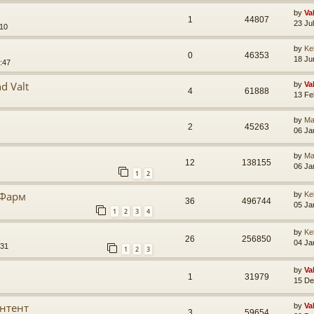
by
Va
1
44807
23 Ju
:10
by
Ke
0
46353
18 Ju
:47
d Valt
by
Va
4
61888
13 Fe
by
Ma
2
45263
06 Ja
by
Ma
12
138155
06 Ja
1
2
 Фарм
by
Ke
36
496744
05 Ja
1
2
3
4
by
Ke
26
256850
04 Ja
:31
1
2
3
by
Va
1
31979
15 De
онтент
by
Va
3
59654