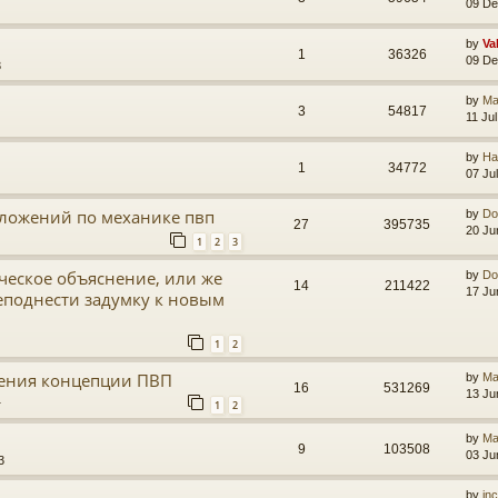
09 De
by
Va
1
36326
09 De
3
by
Ma
3
54817
11 Ju
by
Ha
1
34772
07 Ju
ложений по механике пвп
by
Do
27
395735
20 Ju
1
2
3
ческое объяснение, или же
by
Do
14
211422
17 Ju
реподнести задумку к новым
1
2
ения концепции ПВП
by
Ma
16
531269
13 Ju
1
1
2
by
Ma
9
103508
03 Ju
3
by
in