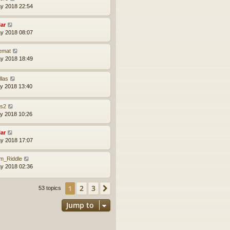
y 2018 22:54
lar
y 2018 08:07
emat
y 2018 18:49
llas
y 2018 13:40
s2
y 2018 10:26
lar
y 2018 17:07
m_Riddle
y 2018 02:36
2
3
1
Next
53 topics
Jump to