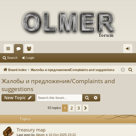
ui
or
e
og
Search
Login
ck
u
m
in
S
Board index
Жалобы и предложения/Complaints and suggestions
lin
m
be
e
Жалобы и предложения/Complaints and
a
ks
s
rs
suggestions
r
Search
Advanced search
c
New Topic
h
2
3
1
Next
53 topics
Topics
Treasury map
Last post by
Alister
«
10 Oct 2025 23:22