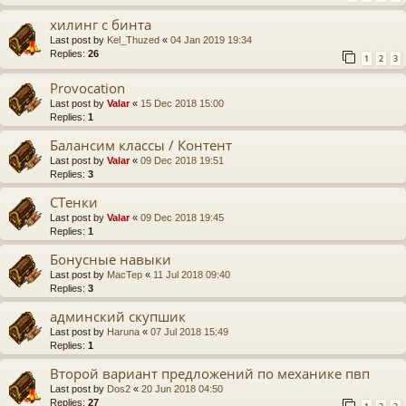
хилинг с бинта
Last post by
Kel_Thuzed
«
04 Jan 2019 19:34
Replies:
26
1
2
3
Provocation
Last post by
Valar
«
15 Dec 2018 15:00
Replies:
1
Балансим классы / Контент
Last post by
Valar
«
09 Dec 2018 19:51
Replies:
3
СТенки
Last post by
Valar
«
09 Dec 2018 19:45
Replies:
1
Бонусные навыки
Last post by
MacTep
«
11 Jul 2018 09:40
Replies:
3
админский скупшик
Last post by
Haruna
«
07 Jul 2018 15:49
Replies:
1
Второй вариант предложений по механике пвп
Last post by
Dos2
«
20 Jun 2018 04:50
Replies:
27