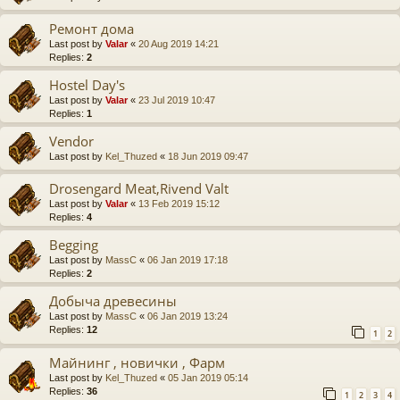
Ремонт дома
Last post by
Valar
«
20 Aug 2019 14:21
Replies:
2
Hostel Day's
Last post by
Valar
«
23 Jul 2019 10:47
Replies:
1
Vendor
Last post by
Kel_Thuzed
«
18 Jun 2019 09:47
Drosengard Meat,Rivend Valt
Last post by
Valar
«
13 Feb 2019 15:12
Replies:
4
Begging
Last post by
MassC
«
06 Jan 2019 17:18
Replies:
2
Добыча древесины
Last post by
MassC
«
06 Jan 2019 13:24
Replies:
12
1
2
Майнинг , новички , Фарм
Last post by
Kel_Thuzed
«
05 Jan 2019 05:14
Replies:
36
1
2
3
4