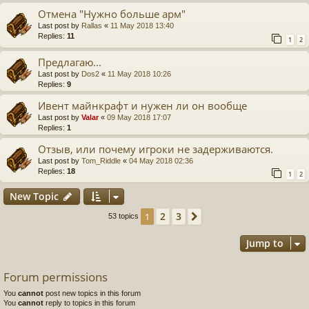
Отмена "Нужно больше арм"
Last post by
Rallas
«
11 May 2018 13:40
Replies:
11
1
2
Предлагаю...
Last post by
Dos2
«
11 May 2018 10:26
Replies:
9
Ивент майнкрафт и нужен ли он вообще
Last post by
Valar
«
09 May 2018 17:07
Replies:
1
Отзыв, или почему игроки не задерживаются.
Last post by
Tom_Riddle
«
04 May 2018 02:36
Replies:
18
1
2
New Topic
2
3
1
Next
53 topics
Jump to
Forum permissions
You
cannot
post new topics in this forum
You
cannot
reply to topics in this forum