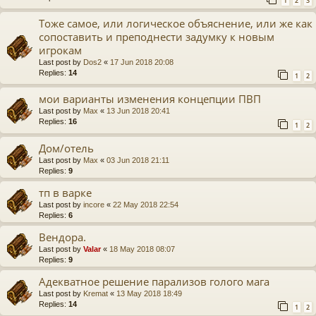
1
2
3
Тоже самое, или логическое объяснение, или же как
сопоставить и преподнести задумку к новым
игрокам
Last post by
Dos2
«
17 Jun 2018 20:08
Replies:
14
1
2
мои варианты изменения концепции ПВП
Last post by
Max
«
13 Jun 2018 20:41
Replies:
16
1
2
Дом/отель
Last post by
Max
«
03 Jun 2018 21:11
Replies:
9
тп в варке
Last post by
incore
«
22 May 2018 22:54
Replies:
6
Вендора.
Last post by
Valar
«
18 May 2018 08:07
Replies:
9
Адекватное решение парализов голого мага
Last post by
Kremat
«
13 May 2018 18:49
Replies:
14
1
2