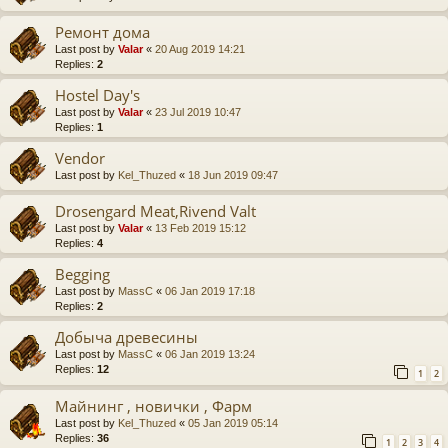
Ремонт дома
Last post by
Valar
«
20 Aug 2019 14:21
Replies:
2
Hostel Day's
Last post by
Valar
«
23 Jul 2019 10:47
Replies:
1
Vendor
Last post by
Kel_Thuzed
«
18 Jun 2019 09:47
Drosengard Meat,Rivend Valt
Last post by
Valar
«
13 Feb 2019 15:12
Replies:
4
Begging
Last post by
MassC
«
06 Jan 2019 17:18
Replies:
2
Добыча древесины
Last post by
MassC
«
06 Jan 2019 13:24
Replies:
12
1
2
Майнинг , новички , Фарм
Last post by
Kel_Thuzed
«
05 Jan 2019 05:14
Replies:
36
1
2
3
4