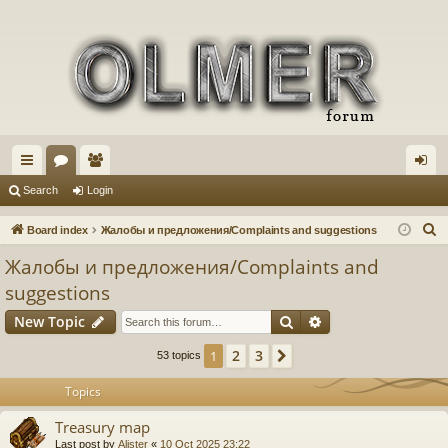
ui
or
e
og
Search
Login
ck
u
m
in
S
Board index
Жалобы и предложения/Complaints and suggestions
lin
m
be
e
Жалобы и предложения/Complaints and
a
ks
s
rs
suggestions
r
Search
Advanced search
c
New Topic
h
2
3
1
Next
53 topics
Topics
Treasury map
Last post by
Alister
«
10 Oct 2025 23:22