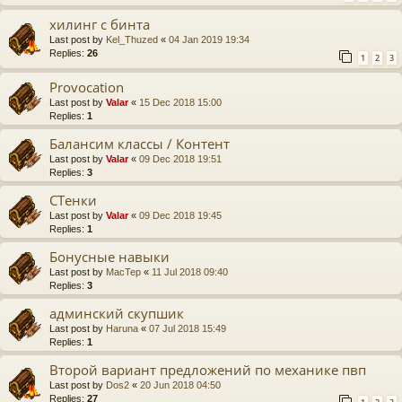
хилинг с бинта
Last post by
Kel_Thuzed
«
04 Jan 2019 19:34
Replies:
26
1
2
3
Provocation
Last post by
Valar
«
15 Dec 2018 15:00
Replies:
1
Балансим классы / Контент
Last post by
Valar
«
09 Dec 2018 19:51
Replies:
3
СТенки
Last post by
Valar
«
09 Dec 2018 19:45
Replies:
1
Бонусные навыки
Last post by
MacTep
«
11 Jul 2018 09:40
Replies:
3
админский скупшик
Last post by
Haruna
«
07 Jul 2018 15:49
Replies:
1
Второй вариант предложений по механике пвп
Last post by
Dos2
«
20 Jun 2018 04:50
Replies:
27