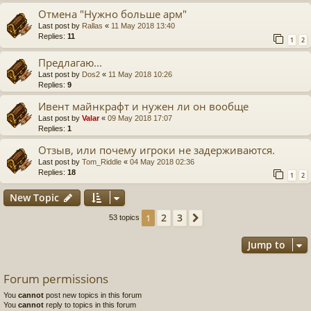
Отмена "Нужно больше арм"
Last post by
Rallas
«
11 May 2018 13:40
Replies:
11
1
2
Предлагаю...
Last post by
Dos2
«
11 May 2018 10:26
Replies:
9
Ивент майнкрафт и нужен ли он вообще
Last post by
Valar
«
09 May 2018 17:07
Replies:
1
Отзыв, или почему игроки не задерживаются.
Last post by
Tom_Riddle
«
04 May 2018 02:36
Replies:
18
1
2
New Topic
2
3
1
Next
53 topics
Jump to
Forum permissions
You
cannot
post new topics in this forum
You
cannot
reply to topics in this forum