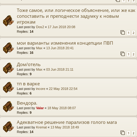
1
2
3
Тоже самое, или логическое объяснение, или же как
сопоставить и преподнести задумку к новым
игрокам
Last post by
Dos2
«
17 Jun 2018 20:08
Replies:
14
1
2
мои варианты изменения концепции ПВП
Last post by
Max
«
13 Jun 2018 20:41
Replies:
16
1
2
Дом/отель
Last post by
Max
«
03 Jun 2018 21:11
Replies:
9
тп в варке
Last post by
incore
«
22 May 2018 22:54
Replies:
6
Вендора.
Last post by
Valar
«
18 May 2018 08:07
Replies:
9
Адекватное решение парализов голого мага
Last post by
Kremat
«
13 May 2018 18:49
Replies:
14
1
2