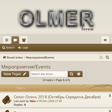
ui
or
e
og
Search
Login
ck
u
m
in
S
Board index
Мероприятия/Events
lin
m
be
e
Мероприятия/Events
a
ks
s
rs
Search
Advanced search
New Topic
r
c
14 topics • Page
1
of
1
h
Topics
Сезон Осень 2018 (Октябрь-Середина Декабря)
Last post by
Valar
«
09 Dec 2018 17:33
Replies:
8