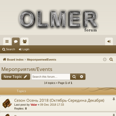
ui
or
e
og
Search
Login
ck
u
m
in
S
Board index
Мероприятия/Events
lin
m
be
e
Мероприятия/Events
a
ks
s
rs
Search
Advanced search
New Topic
r
c
14 topics • Page
1
of
1
h
Topics
Сезон Осень 2018 (Октябрь-Середина Декабря)
Last post by
Valar
«
09 Dec 2018 17:33
Replies:
8