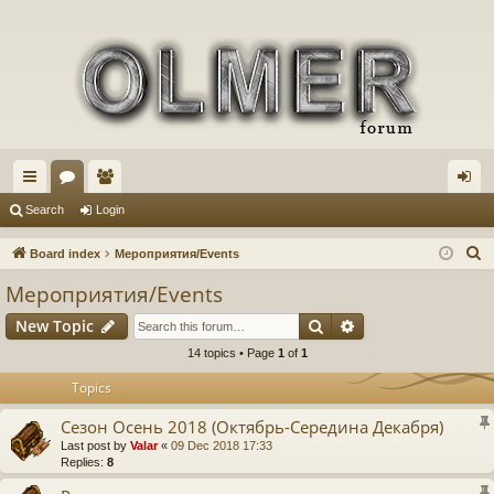
ui
or
e
og
Search
Login
ck
u
m
in
S
Board index
Мероприятия/Events
lin
m
be
e
Мероприятия/Events
a
ks
s
rs
Search
Advanced search
New Topic
r
c
14 topics • Page
1
of
1
h
Topics
Сезон Осень 2018 (Октябрь-Середина Декабря)
Last post by
Valar
«
09 Dec 2018 17:33
Replies:
8