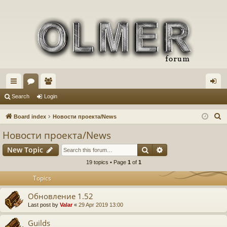
ui
or
e
og
Search
Login
ck
u
m
in
S
Board index
Новости проекта/News
lin
m
be
e
Новости проекта/News
a
ks
s
rs
Search
Advanced search
New Topic
r
c
19 topics • Page
1
of
1
h
Topics
Обновление 1.52
Last post by
Valar
«
29 Apr 2019 13:00
Guilds