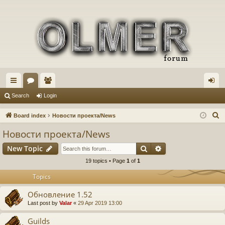
ui
or
e
og
Search
Login
ck
u
m
in
S
Board index
Новости проекта/News
lin
m
be
e
Новости проекта/News
a
ks
s
rs
Search
Advanced search
New Topic
r
c
19 topics • Page
1
of
1
h
Topics
Обновление 1.52
Last post by
Valar
«
29 Apr 2019 13:00
Guilds