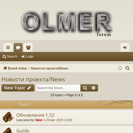
ui
or
e
og
Search
Login
ck
u
m
in
S
Board index
Новости проекта/News
lin
m
be
e
Новости проекта/News
a
ks
s
rs
Search
Advanced search
New Topic
r
c
19 topics • Page
1
of
1
h
Topics
Обновление 1.52
Last post by
Valar
«
29 Apr 2019 13:00
Guilds