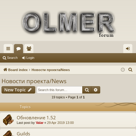
ui
or
e
og
Search
Login
ck
u
m
in
S
Board index
Новости проекта/News
lin
m
be
e
Новости проекта/News
a
ks
s
rs
Search
Advanced search
New Topic
r
c
19 topics • Page
1
of
1
h
Topics
Обновление 1.52
Last post by
Valar
«
29 Apr 2019 13:00
Guilds