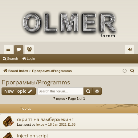
ui
or
e
og
Search
Login
ck
u
m
in
S
Board index
Программы/Programms
lin
m
be
e
Программы/Programms
a
ks
s
rs
Search
Advanced search
New Topic
r
c
7 topics • Page
1
of
1
h
Topics
скрипт на ламбержекинг
Last post by
lexos
«
18 Jan 2021 11:55
Injection script