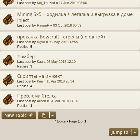
Last post by
Kel_Thuzed
«
17 Jun 2019 08:06
Mining 5x5 + ходилка + леталка и выгрузка в доме
Inject
Last post by
RagnaR
«
03 Oct 2018 00:39
прокачка Bowcraft - стрелы (по одной)
Last post by
bigvo
«
05 May 2018 13:55
Replies:
5
Ламбер
Last post by
Kaa
«
05 May 2018 12:10
Replies:
3
Скрипты на инжект
Last post by
Kaa
«
15 Apr 2018 20:34
Replies:
4
Проблема Стелса
Last post by
Arben
«
31 Mar 2018 14:20
Replies:
1
New Topic
7 topics • Page
1
of
1
Jump to