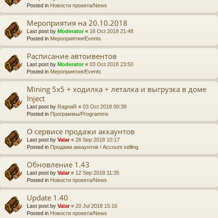
Posted in
Новости проекта/News
Мероприятия на 20.10.2018
Last post by
Moderator
«
16 Oct 2018 21:48
Posted in
Мероприятия/Events
Расписание автоивентов
Last post by
Moderator
«
03 Oct 2018 23:50
Posted in
Мероприятия/Events
Mining 5x5 + ходилка + леталка и выгрузка в доме
Inject
Last post by
RagnaR
«
03 Oct 2018 00:39
Posted in
Программы/Programms
О сервисе продажи аккаунтов
Last post by
Valar
«
26 Sep 2018 10:17
Posted in
Продажа аккаунтов / Account selling
Обновление 1.43
Last post by
Valar
«
12 Sep 2018 11:35
Posted in
Новости проекта/News
Update 1.40
Last post by
Valar
«
20 Jul 2018 15:16
Posted in
Новости проекта/News