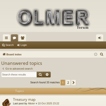
ui
or
e
og
Search
Login
ck
u
m
in
S
Board index
lin
m
be
e
Unanswered topics
a
ks
s
rs
Go to advanced search
r
Search
Advanced search
c
h
2
1
Next
Search found 33 matches
Topics
Treasury map
Last post by
Alister
«
10 Oct 2025 23:22