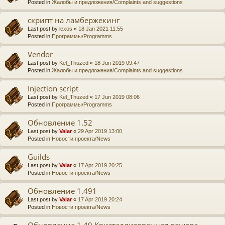
Posted in
Жалобы и предложения/Complaints and suggestions
скрипт на ламбержекинг
Last post by
lexos
«
18 Jan 2021 11:55
Posted in
Программы/Programms
Vendor
Last post by
Kel_Thuzed
«
18 Jun 2019 09:47
Posted in
Жалобы и предложения/Complaints and suggestions
Injection script
Last post by
Kel_Thuzed
«
17 Jun 2019 08:06
Posted in
Программы/Programms
Обновление 1.52
Last post by
Valar
«
29 Apr 2019 13:00
Posted in
Новости проекта/News
Guilds
Last post by
Valar
«
17 Apr 2019 20:25
Posted in
Новости проекта/News
Обновление 1.491
Last post by
Valar
«
17 Apr 2019 20:24
Posted in
Новости проекта/News
Обновление 1.49 Кристаллизованная пещера