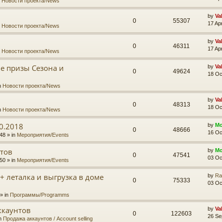
n
Новости проекта/News
by
Va
0
55307
17 Ap
n
Новости проекта/News
by
Va
0
46311
17 Ap
n
Новости проекта/News
ые призы Сезона и
by
Va
0
49624
18 Oc
n
Новости проекта/News
by
Va
0
48313
18 Oc
n
Новости проекта/News
0.2018
by
Mo
0
48666
16 Oc
48 » in
Мероприятия/Events
тов
by
Mo
0
47541
03 Oc
50 » in
Мероприятия/Events
 + леталка и выгрузка в доме
by
Ra
0
75333
03 Oc
» in
Программы/Programms
ккаунтов
by
Va
0
122603
26 Se
in
Продажа аккаунтов / Account selling