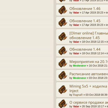
by
Valar
» 17 Apr 2019 20:23 » i
Обновление 1.46
by
Valar
» 17 Apr 2019 20:23 » i
Обновление 1.45
by
Valar
» 17 Apr 2019 20:23 » i
[Olmer online] Главн
обновление 1.45
by
Valar
» 18 Oct 2018 12:15 » i
Обновление 1.44
by
Valar
» 18 Oct 2018 12:14 » i
Мероприятия на 20.1
by
Moderator
» 16 Oct 2018 21:
Расписание автоивен
by
Moderator
» 03 Oct 2018 23:
Mining 5x5 + ходилка
Inject
by
RagnaR
» 03 Oct 2018 00:39 
О сервисе продажи а
by
Valar
» 26 Sep 2018 10:17 » 