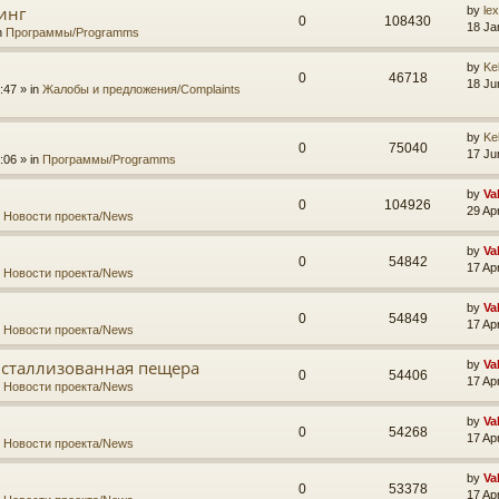
инг
by
le
0
108430
18 Ja
n
Программы/Programms
by
Ke
0
46718
18 Ju
:47 » in
Жалобы и предложения/Complaints
by
Ke
0
75040
17 Ju
:06 » in
Программы/Programms
by
Va
0
104926
29 Ap
n
Новости проекта/News
by
Va
0
54842
17 Ap
n
Новости проекта/News
by
Va
0
54849
17 Ap
n
Новости проекта/News
исталлизованная пещера
by
Va
0
54406
17 Ap
n
Новости проекта/News
by
Va
0
54268
17 Ap
n
Новости проекта/News
by
Va
0
53378
17 Ap