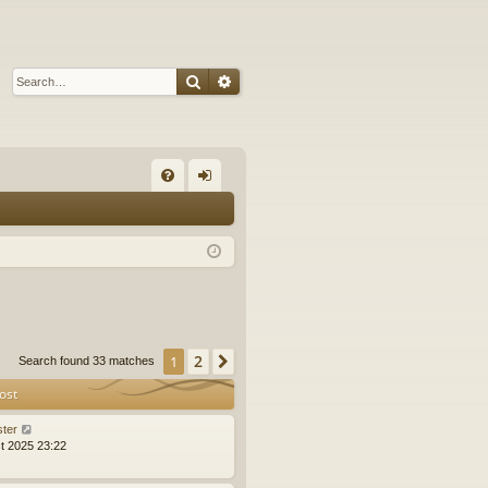
Search
Advanced search
Q
FA
og
Q
in
2
1
Next
Search found 33 matches
ost
ster
t 2025 23:22