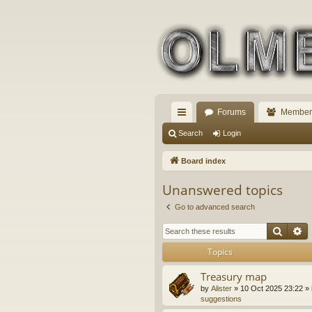
Forums
Member
ui
Search
Login
ck
Board index
lin
Unanswered topics
ks
Go to advanced search
Searc
A
Topics
Treasury map
by
Alister
» 10 Oct 2025 23:22 » 
suggestions