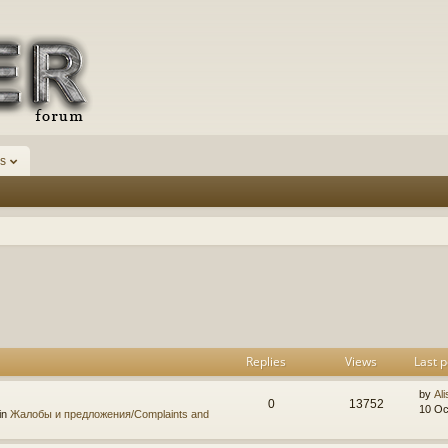
s
h
dvanced search
Replies
Views
Last p
by
Ali
0
13752
10 Oc
in
Жалобы и предложения/Complaints and