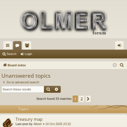
ui
or
e
og
Search
Login
ck
u
m
in
S
Board index
lin
m
be
e
Unanswered topics
a
ks
s
rs
Go to advanced search
r
Search
Advanced search
c
h
2
1
Next
Search found 33 matches
Topics
Treasury map
Last post by
Alister
«
10 Oct 2025 23:22