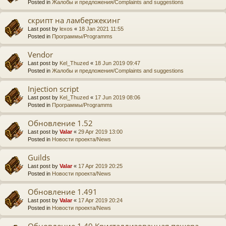
Posted in
Жалобы и предложения/Complaints and suggestions
скрипт на ламбержекинг
Last post by
lexos
«
18 Jan 2021 11:55
Posted in
Программы/Programms
Vendor
Last post by
Kel_Thuzed
«
18 Jun 2019 09:47
Posted in
Жалобы и предложения/Complaints and suggestions
Injection script
Last post by
Kel_Thuzed
«
17 Jun 2019 08:06
Posted in
Программы/Programms
Обновление 1.52
Last post by
Valar
«
29 Apr 2019 13:00
Posted in
Новости проекта/News
Guilds
Last post by
Valar
«
17 Apr 2019 20:25
Posted in
Новости проекта/News
Обновление 1.491
Last post by
Valar
«
17 Apr 2019 20:24
Posted in
Новости проекта/News
Обновление 1.49 Кристаллизованная пещера