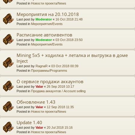
Posted in
Новости проекта/News
Мероприятия на 20.10.2018
Last post by
Moderator
«
16 Oct 2018 21:48
Posted in
Мероприятия/Events
Расписание автоивентов
Last post by
Moderator
«
03 Oct 2018 23:50
Posted in
Мероприятия/Events
Mining 5x5 + ходилка + леталка и выгрузка в доме
Inject
Last post by
RagnaR
«
03 Oct 2018 00:39
Posted in
Программы/Programms
О сервисе продажи аккаунтов
Last post by
Valar
«
26 Sep 2018 10:17
Posted in
Продажа аккаунтов / Account selling
Обновление 1.43
Last post by
Valar
«
12 Sep 2018 11:35
Posted in
Новости проекта/News
Update 1.40
Last post by
Valar
«
20 Jul 2018 15:16
Posted in
Новости проекта/News