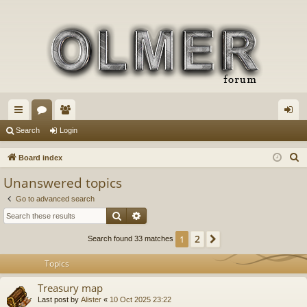
ui
or
e
og
Search
Login
ck
u
m
in
S
Board index
lin
m
be
e
Unanswered topics
a
ks
s
rs
Go to advanced search
r
Search
Advanced search
c
h
2
1
Next
Search found 33 matches
Topics
Treasury map
Last post by
Alister
«
10 Oct 2025 23:22