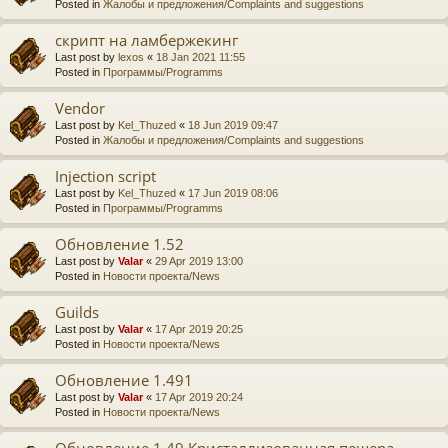
Posted in
Жалобы и предложения/Complaints and suggestions
скрипт на ламбержекинг
Last post by
lexos
«
18 Jan 2021 11:55
Posted in
Программы/Programms
Vendor
Last post by
Kel_Thuzed
«
18 Jun 2019 09:47
Posted in
Жалобы и предложения/Complaints and suggestions
Injection script
Last post by
Kel_Thuzed
«
17 Jun 2019 08:06
Posted in
Программы/Programms
Обновление 1.52
Last post by
Valar
«
29 Apr 2019 13:00
Posted in
Новости проекта/News
Guilds
Last post by
Valar
«
17 Apr 2019 20:25
Posted in
Новости проекта/News
Обновление 1.491
Last post by
Valar
«
17 Apr 2019 20:24
Posted in
Новости проекта/News
Обновление 1.49 Кристаллизованная пещера