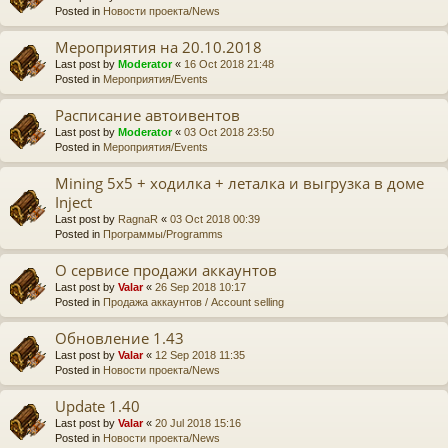
Posted in
Новости проекта/News
Мероприятия на 20.10.2018
Last post by
Moderator
«
16 Oct 2018 21:48
Posted in
Мероприятия/Events
Расписание автоивентов
Last post by
Moderator
«
03 Oct 2018 23:50
Posted in
Мероприятия/Events
Mining 5x5 + ходилка + леталка и выгрузка в доме
Inject
Last post by
RagnaR
«
03 Oct 2018 00:39
Posted in
Программы/Programms
О сервисе продажи аккаунтов
Last post by
Valar
«
26 Sep 2018 10:17
Posted in
Продажа аккаунтов / Account selling
Обновление 1.43
Last post by
Valar
«
12 Sep 2018 11:35
Posted in
Новости проекта/News
Update 1.40
Last post by
Valar
«
20 Jul 2018 15:16
Posted in
Новости проекта/News