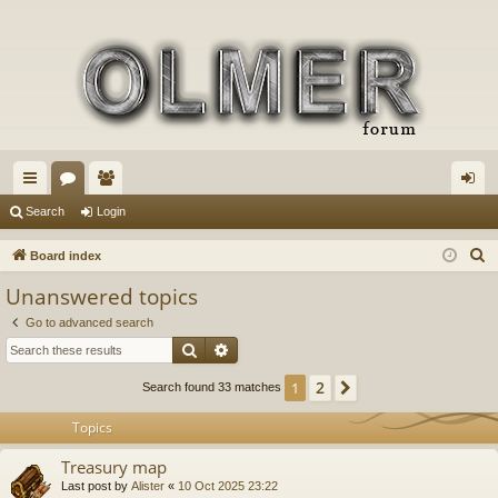
ui
or
e
og
Search
Login
ck
u
m
in
S
Board index
lin
m
be
e
Unanswered topics
a
ks
s
rs
Go to advanced search
r
Search
Advanced search
c
h
2
1
Next
Search found 33 matches
Topics
Treasury map
Last post by
Alister
«
10 Oct 2025 23:22