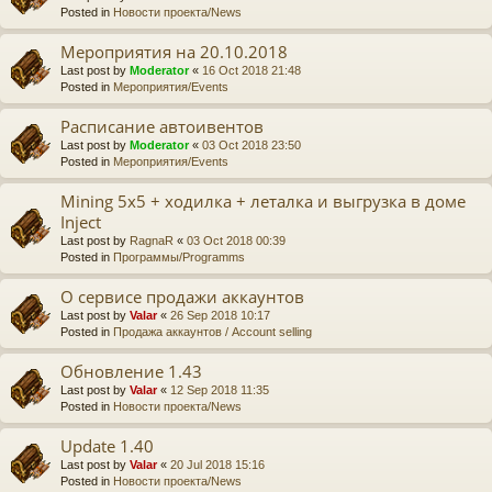
Posted in
Новости проекта/News
Мероприятия на 20.10.2018
Last post by
Moderator
«
16 Oct 2018 21:48
Posted in
Мероприятия/Events
Расписание автоивентов
Last post by
Moderator
«
03 Oct 2018 23:50
Posted in
Мероприятия/Events
Mining 5x5 + ходилка + леталка и выгрузка в доме
Inject
Last post by
RagnaR
«
03 Oct 2018 00:39
Posted in
Программы/Programms
О сервисе продажи аккаунтов
Last post by
Valar
«
26 Sep 2018 10:17
Posted in
Продажа аккаунтов / Account selling
Обновление 1.43
Last post by
Valar
«
12 Sep 2018 11:35
Posted in
Новости проекта/News
Update 1.40
Last post by
Valar
«
20 Jul 2018 15:16
Posted in
Новости проекта/News