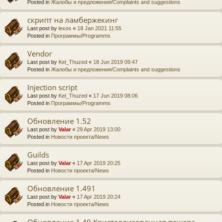
Posted in
Жалобы и предложения/Complaints and suggestions
скрипт на ламбержекинг
Last post by
lexos
«
18 Jan 2021 11:55
Posted in
Программы/Programms
Vendor
Last post by
Kel_Thuzed
«
18 Jun 2019 09:47
Posted in
Жалобы и предложения/Complaints and suggestions
Injection script
Last post by
Kel_Thuzed
«
17 Jun 2019 08:06
Posted in
Программы/Programms
Обновление 1.52
Last post by
Valar
«
29 Apr 2019 13:00
Posted in
Новости проекта/News
Guilds
Last post by
Valar
«
17 Apr 2019 20:25
Posted in
Новости проекта/News
Обновление 1.491
Last post by
Valar
«
17 Apr 2019 20:24
Posted in
Новости проекта/News
Обновление 1.49 Кристаллизованная пещера