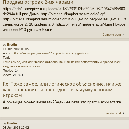
Продаем остров с 2-мя чарами
https://cdn1.savepice.ru/uploads/2018/7/30/1f2bc29f26f08219642bf85803
de294a-full.png Дома: http://olmer.su/img/houses/middle8.gif
http://olmer.su/img/houses/middle7.gif В общем по редким вещам: 1. 18
саник логов 2. 10 мифрила 3. http://olmer.su/img/artefacts/4.jpg Покров
империи 9/10 рун на +9 хп и...
Jump to post
by
Eredin
17 Jun 2018 09:05
Forum:
Жалобы и предложения/Complaints and suggestions
Topic:
Тоже самое, или логическое объяснение, или же как сопоставить и преподнести
задумку к новым игрокам
Replies:
14
Views:
211894
Re: Тоже самое, или логическое объяснение, или же
как сопоставить и преподнести задумку к новым
игрокам
А роханцев можно вырезать?Ведь без пета это практически тот же
вар
Jump to post
by
Eredin
03 Jun 2018 19:02