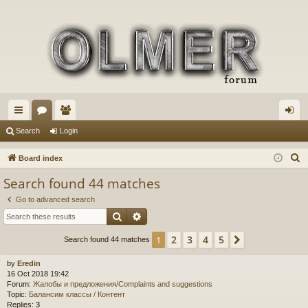
ui
or
e
og
Search
Login
ck
u
m
in
S
Board index
lin
m
be
e
Search found 44 matches
a
ks
s
rs
Go to advanced search
r
Search
Advanced search
c
h
2
3
4
5
1
Next
Search found 44 matches
by
Eredin
16 Oct 2018 19:42
Forum:
Жалобы и предложения/Complaints and suggestions
Topic:
Балансим классы / Контент
Replies:
3