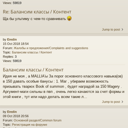
Views:
59819
Re: Балансим классы / Контент
Ща бы ультиму с чем-то сравнивать
Jump to post
by
Eredin
15 Oct 2018 18:54
Forum:
Жалобы и предложения/Complaints and suggestions
Topic:
Балансим классы / Контент
Replies:
3
Views:
59819
Балансим классы / Контент
Идея не моя , а MALLIA'ы За порог основного классового навыка(ов)
в 150 давать особые банусы : 1. Маг , убираем возможность
призывать тварюх Book of summon , будет наградой за 150 Magery .
Аргумент-маги сильны в пвп , очень легко качаются за счет формы и
этой книги , тут или надо делать всем такие л...
Jump to post
by
Eredin
09 Oct 2018 20:56
Forum:
Основной раздел/Common forum
Topic:
Регистрация на форуме