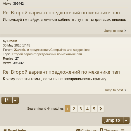
Views:
396442
Re: Второй вариант предложений по механике пвп
Используй гм пэйдж в личном кабинете , тут то ты для всех пишешь
Jump to post
by
Eredin
30 May 2018 17:45
Forum:
Жалобы и предложения/Complaints and suggestions
Topic:
Второй вариант предложений по механике пвп
Replies:
27
Views:
396442
Re: Второй вариант предложений по механике пвп
К чему все эти темы , если ты не воспринимаешь критику
Jump to post
2
3
4
5
1
Next
Search found 44 matches
Jump to
Board index
Contact us
The team