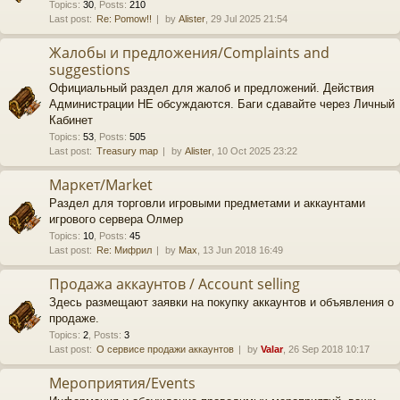
Topics
:
30
,
Posts
:
210
Last post:
Re: Pomow!!
by
Alister
, 29 Jul 2025 21:54
Жалобы и предложения/Complaints and
suggestions
Официальный раздел для жалоб и предложений. Действия
Администрации НЕ обсуждаются. Баги сдавайте через Личный
Кабинет
Topics
:
53
,
Posts
:
505
Last post:
Treasury map
by
Alister
, 10 Oct 2025 23:22
Маркет/Market
Раздел для торговли игровыми предметами и аккаунтами
игрового сервера Олмер
Topics
:
10
,
Posts
:
45
Last post:
Re: Мифрил
by
Max
, 13 Jun 2018 16:49
Продажа аккаунтов / Account selling
Здесь размещают заявки на покупку аккаунтов и объявления о
продаже.
Topics
:
2
,
Posts
:
3
Last post:
О сервисе продажи аккаунтов
by
Valar
, 26 Sep 2018 10:17
Мероприятия/Events