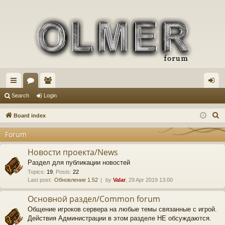
ui
or
e
og
Search
Login
ck
u
m
in
S
Board index
lin
m
be
e
Forum
a
ks
s
rs
r
Новости проекта/News
c
Раздел для публикации новостей
h
Topics
:
19
,
Posts
:
22
Last post:
Обновление 1.52
by
Valar
, 29 Apr 2019 13:00
Основной раздел/Common forum
Общение игроков сервера на любые темы связанные с игрой.
Действия Администрации в этом разделе НЕ обсуждаются.