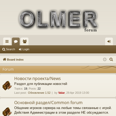
ui
or
e
og
Search
Login
ck
u
m
in
S
Board index
lin
m
be
e
Forum
a
ks
s
rs
r
Новости проекта/News
c
Раздел для публикации новостей
h
Topics
:
19
,
Posts
:
22
Last post:
Обновление 1.52
by
Valar
, 29 Apr 2019 13:00
Основной раздел/Common forum
Общение игроков сервера на любые темы связанные с игрой.
Действия Администрации в этом разделе НЕ обсуждаются.