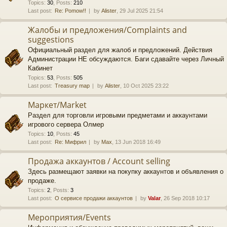
Topics
:
30
,
Posts
:
210
Last post:
Re: Pomow!!
by
Alister
, 29 Jul 2025 21:54
Жалобы и предложения/Complaints and
suggestions
Официальный раздел для жалоб и предложений. Действия
Администрации НЕ обсуждаются. Баги сдавайте через Личный
Кабинет
Topics
:
53
,
Posts
:
505
Last post:
Treasury map
by
Alister
, 10 Oct 2025 23:22
Маркет/Market
Раздел для торговли игровыми предметами и аккаунтами
игрового сервера Олмер
Topics
:
10
,
Posts
:
45
Last post:
Re: Мифрил
by
Max
, 13 Jun 2018 16:49
Продажа аккаунтов / Account selling
Здесь размещают заявки на покупку аккаунтов и объявления о
продаже.
Topics
:
2
,
Posts
:
3
Last post:
О сервисе продажи аккаунтов
by
Valar
, 26 Sep 2018 10:17
Мероприятия/Events