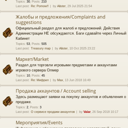
Topics
:
30
,
Posts
:
210
Last post:
Re: Pomow!!
by
Alister
, 29 Jul 2025 21:54
Жалобы и предложения/Complaints and
suggestions
Официальный раздел для жалоб и предложений. Действия
Администрации НЕ обсуждаются. Баги сдавайте через Личный
Кабинет
Topics
:
53
,
Posts
:
505
Last post:
Treasury map
by
Alister
, 10 Oct 2025 23:22
Маркет/Market
Раздел для торговли игровыми предметами и аккаунтами
игрового сервера Олмер
Topics
:
10
,
Posts
:
45
Last post:
Re: Мифрил
by
Max
, 13 Jun 2018 16:49
Продажа аккаунтов / Account selling
Здесь размещают заявки на покупку аккаунтов и объявления о
продаже.
Topics
:
2
,
Posts
:
3
Last post:
О сервисе продажи аккаунтов
by
Valar
, 26 Sep 2018 10:17
Мероприятия/Events