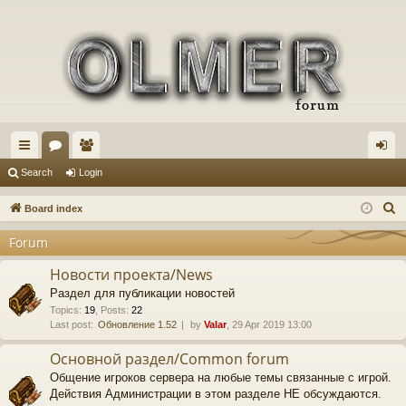
ui
or
e
og
Search
Login
ck
u
m
in
S
Board index
lin
m
be
e
Forum
a
ks
s
rs
r
Новости проекта/News
c
Раздел для публикации новостей
h
Topics
:
19
,
Posts
:
22
Last post:
Обновление 1.52
by
Valar
, 29 Apr 2019 13:00
Основной раздел/Common forum
Общение игроков сервера на любые темы связанные с игрой.
Действия Администрации в этом разделе НЕ обсуждаются.