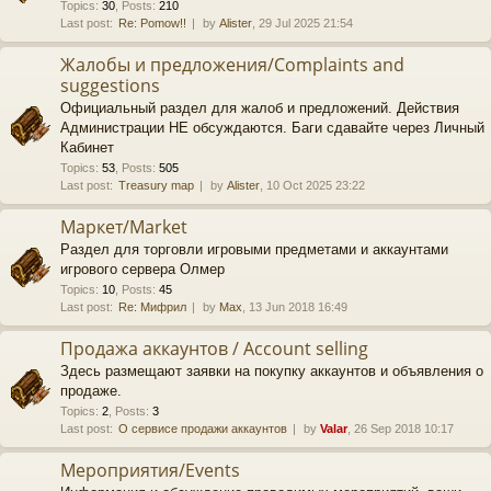
Topics
:
30
,
Posts
:
210
Last post:
Re: Pomow!!
by
Alister
, 29 Jul 2025 21:54
Жалобы и предложения/Complaints and
suggestions
Официальный раздел для жалоб и предложений. Действия
Администрации НЕ обсуждаются. Баги сдавайте через Личный
Кабинет
Topics
:
53
,
Posts
:
505
Last post:
Treasury map
by
Alister
, 10 Oct 2025 23:22
Маркет/Market
Раздел для торговли игровыми предметами и аккаунтами
игрового сервера Олмер
Topics
:
10
,
Posts
:
45
Last post:
Re: Мифрил
by
Max
, 13 Jun 2018 16:49
Продажа аккаунтов / Account selling
Здесь размещают заявки на покупку аккаунтов и объявления о
продаже.
Topics
:
2
,
Posts
:
3
Last post:
О сервисе продажи аккаунтов
by
Valar
, 26 Sep 2018 10:17
Мероприятия/Events