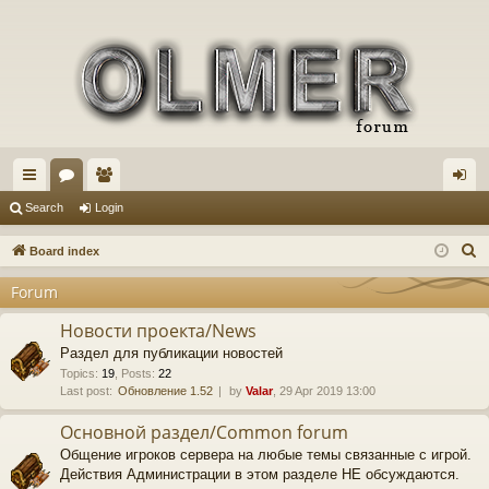
ui
or
e
og
Search
Login
ck
u
m
in
S
Board index
lin
m
be
e
Forum
a
ks
s
rs
r
Новости проекта/News
c
Раздел для публикации новостей
h
Topics
:
19
,
Posts
:
22
Last post:
Обновление 1.52
by
Valar
, 29 Apr 2019 13:00
Основной раздел/Common forum
Общение игроков сервера на любые темы связанные с игрой.
Действия Администрации в этом разделе НЕ обсуждаются.