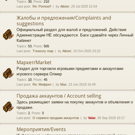
Topics
:
30
,
Posts
:
210
Last post:
Re: Pomow!!
by
Alister
, 29 Jul 2025 21:54
Жалобы и предложения/Complaints and
suggestions
Официальный раздел для жалоб и предложений. Действия
Администрации НЕ обсуждаются. Баги сдавайте через Личный
Кабинет
Topics
:
53
,
Posts
:
505
Last post:
Treasury map
by
Alister
, 10 Oct 2025 23:22
Маркет/Market
Раздел для торговли игровыми предметами и аккаунтами
игрового сервера Олмер
Topics
:
10
,
Posts
:
45
Last post:
Re: Мифрил
by
Max
, 13 Jun 2018 16:49
Продажа аккаунтов / Account selling
Здесь размещают заявки на покупку аккаунтов и объявления о
продаже.
Topics
:
2
,
Posts
:
3
Last post:
О сервисе продажи аккаунтов
by
Valar
, 26 Sep 2018 10:17
Мероприятия/Events