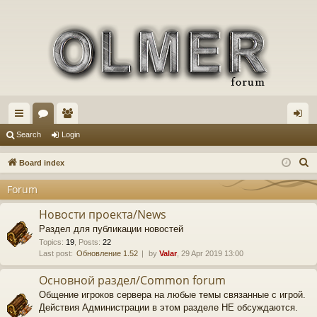
ui
or
e
og
Search
Login
ck
u
m
in
S
Board index
lin
m
be
e
Forum
a
ks
s
rs
r
Новости проекта/News
c
Раздел для публикации новостей
h
Topics
:
19
,
Posts
:
22
Last post:
Обновление 1.52
by
Valar
, 29 Apr 2019 13:00
Основной раздел/Common forum
Общение игроков сервера на любые темы связанные с игрой.
Действия Администрации в этом разделе НЕ обсуждаются.