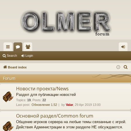
ui
or
e
og
Search
Login
ck
u
m
in
S
Board index
lin
m
be
e
Forum
a
ks
s
rs
r
Новости проекта/News
c
Раздел для публикации новостей
h
Topics
:
19
,
Posts
:
22
Last post:
Обновление 1.52
by
Valar
, 29 Apr 2019 13:00
Основной раздел/Common forum
Общение игроков сервера на любые темы связанные с игрой.
Действия Администрации в этом разделе НЕ обсуждаются.