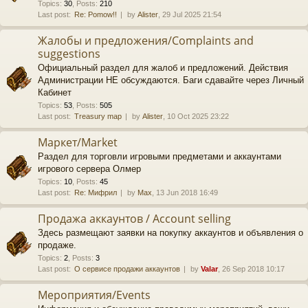
Topics
:
30
,
Posts
:
210
Last post:
Re: Pomow!!
by
Alister
, 29 Jul 2025 21:54
Жалобы и предложения/Complaints and
suggestions
Официальный раздел для жалоб и предложений. Действия
Администрации НЕ обсуждаются. Баги сдавайте через Личный
Кабинет
Topics
:
53
,
Posts
:
505
Last post:
Treasury map
by
Alister
, 10 Oct 2025 23:22
Маркет/Market
Раздел для торговли игровыми предметами и аккаунтами
игрового сервера Олмер
Topics
:
10
,
Posts
:
45
Last post:
Re: Мифрил
by
Max
, 13 Jun 2018 16:49
Продажа аккаунтов / Account selling
Здесь размещают заявки на покупку аккаунтов и объявления о
продаже.
Topics
:
2
,
Posts
:
3
Last post:
О сервисе продажи аккаунтов
by
Valar
, 26 Sep 2018 10:17
Мероприятия/Events