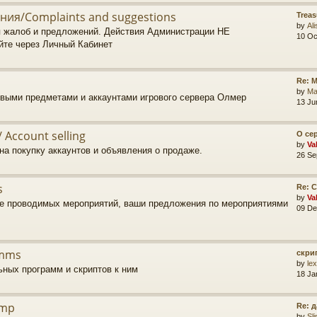
ия/Complaints and suggestions
Trea
by
Ali
 жалоб и предложений. Действия Администрации НЕ
10 Oc
йте через Личный Кабинет
Re: 
by
Ma
овыми предметами и аккаунтами игрового сервера Олмер
13 Ju
 Account selling
О се
by
Va
а покупку аккаунтов и объявления о продаже.
26 Se
s
Re: 
by
Va
е проводимых мероприятий, ваши предложения по мероприятиями
09 De
mms
скри
by
le
ных программ и скриптов к ним
18 Ja
amp
Re: д
by
Sl