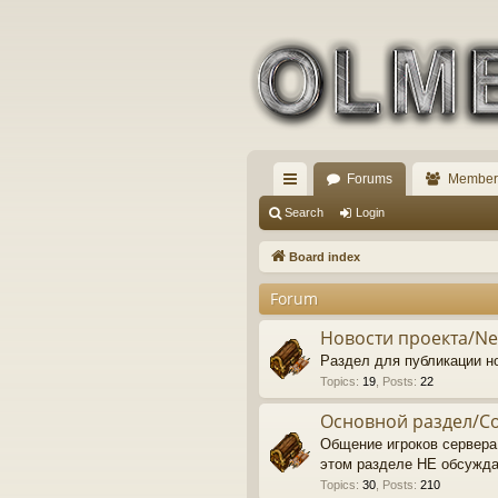
Forums
Member
ui
Search
Login
ck
Board index
lin
Forum
ks
Новости проекта/N
Раздел для публикации н
Topics
:
19
,
Posts
:
22
Основной раздел/
Общение игроков сервера
этом разделе НЕ обсужд
Topics
:
30
,
Posts
:
210