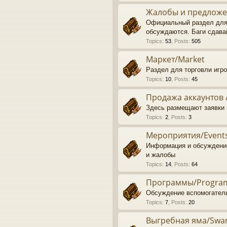
Жалобы и предложен
Официальный раздел для
обсуждаются. Баги сдава
Topics
:
53
,
Posts
:
505
Маркет/Market
Раздел для торговли игр
Topics
:
10
,
Posts
:
45
Продажа аккаунтов /
Здесь размещают заявки н
Topics
:
2
,
Posts
:
3
Мероприятия/Event
Информация и обсуждени
и жалобы
Topics
:
14
,
Posts
:
64
Программы/Progra
Обсуждение вспомогатель
Topics
:
7
,
Posts
:
20
Выгребная яма/Sw