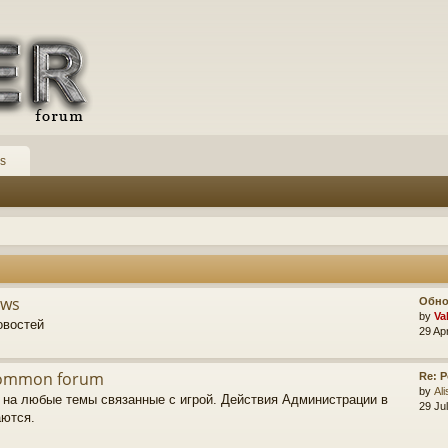
s
ews
Обно
by
Va
овостей
29 Ap
Common forum
Re: 
by
Ali
 на любые темы связанные с игрой. Действия Администрации в
29 Ju
аются.