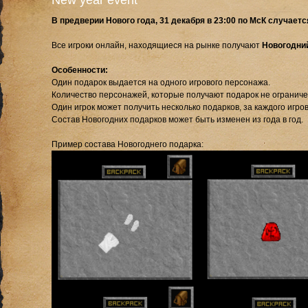
New year event
В предверии Нового года, 31 декабря в 23:00 по МсК случает
Все игроки онлайн, находящиеся на рынке получают
Новогодний
Особенности:
Один подарок выдается на одного игрового персонажа.
Количество персонажей, которые получают подарок не ограниче
Один игрок может получить несколько подарков, за каждого игр
Состав Новогодних подарков может быть изменен из года в год.
Пример состава Новогоднего подарка: