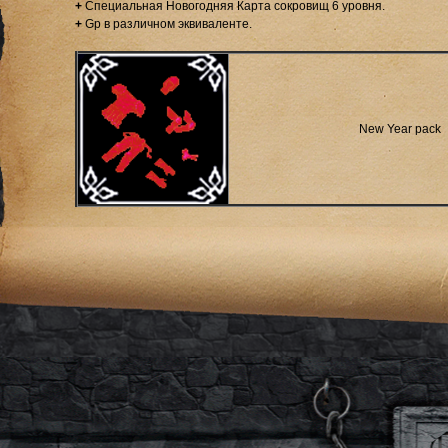
+
Специальная Новогодняя Карта сокровищ 6 уровня.
+
Gp в различном эквиваленте.
New Year pack