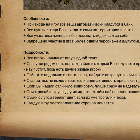
Особенности:
+ При входе на игру все вещи автоматически кладутся в банк.
+ Все нужные вещи Вы находите сами на территории ивента.
+ Все участники начинают без команд, каждый сам за себя.
+ Запрещено участие в игре более одним персонажем (мультом).
Подробности:
+ Все игроки начинают игру в одной точке.
+ Сразу же рядом есть портал, войдя в который Вы получаете п
не выпустит, пока есть другие живые игроки.
+ Отбегите подальше от остальных, найдите нетронутые сумки и
+ Старайтесь не выделяться, излишняя активность привлекает д
+ Если Вы нашли отличную экипировку, лучше сразу не надевать
+ Осматривайте трупы других игроков, чтобы найти недостоющи
+ Сумки с лутом теряют цвет, если их уже трогали игроки.
+ Каждую игру местоположение схронов меняется.