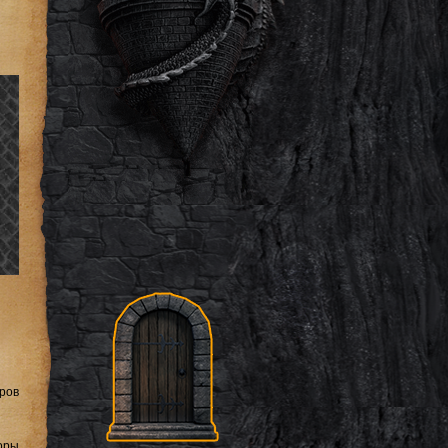
ров
оры