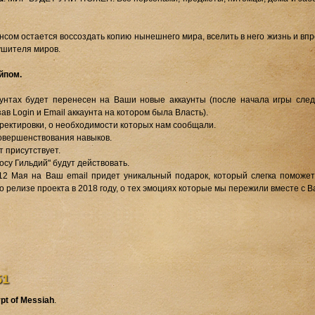
сом остается воссоздать копию нынешнего мира, вселить в него жизнь и вп
ушителя миров.
йпом.
аунтах будет перенесен на Ваши новые аккаунты (после начала игры след
ав Login и Email аккаунта на котором была Власть).
ректировки, о необходимости которых нам сообщали.
совершенствования навыков.
т присутствует.
осу Гильдий" будут действовать.
12 Мая на Ваш email придет уникальный подарок, который слегка поможет
о релизе проекта в 2018 году, о тех эмоциях которые мы пережили вместе с 
51
pt of Messiah
.