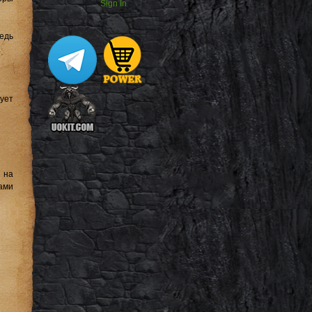
Sign In
редь
ует
 на
Вами