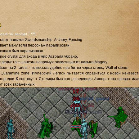
5
в игры версии 1.55
.
и от навыков Swordsmanship, Archery, Fencing.
ивает ману если персонаж парализован.
ерсонаж был парализован.
ge crystal для входа в мир Астрала убрано.
с предмета с шансом, напрямую зависящим от навыка Magery.
т на 2 тайла, что весьма удобно при битве через стенку Wall of stone.
 Quarantine zone. Имперский Легион пытается справиться с новой неизвест
ородов. К востоку от Столицы бывшая резиденция Императора превратилас
ют всех зараженных.