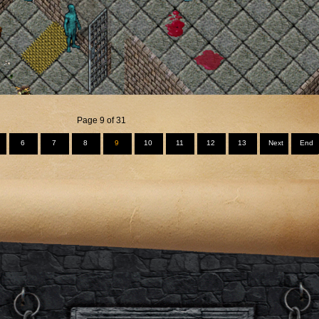
Page 9 of 31
6
7
8
9
10
11
12
13
Next
End