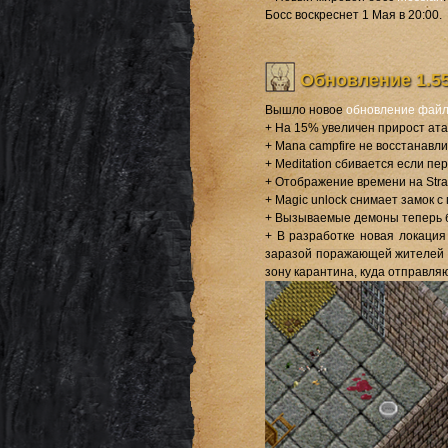
Босс воскреснет 1 Мая в 20:00.
Обновление 1.5
Вышло новое
обновление файло
+ На 15% увеличен прирост атак
+ Mana campfire не восстанавл
+ Meditation сбивается если п
+ Отображение времени на Stran
+ Magic unlock снимает замок 
+ Вызываемые демоны теперь бью
+ В разработке новая локация
заразой поражающей жителей г
зону карантина, куда отправля