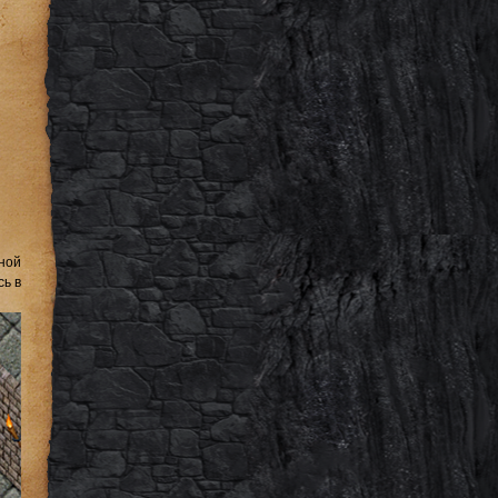
ной
ь в