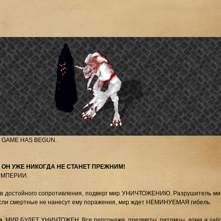
 GAME HAS BEGUN.
 ОН УЖЕ НИКОГДА НЕ СТАНЕТ ПРЕЖНИМ!
ИМПЕРИИ.
тив достойного сопротивления, подверг мир УНИЧТОЖЕНИЮ. Разрушитель ми
если смертные не нанесут ему поражения, мир ждет НЕМИНУЕМАЯ гибель.
а
. МИР БУДЕТ УНИЧТОЖЕН. Все персонажи, предметы, питомцы, дома и заб