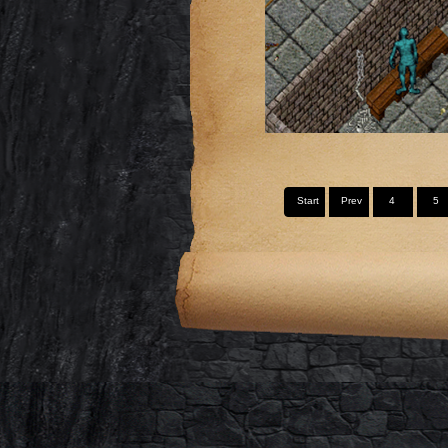
Start
Prev
4
5