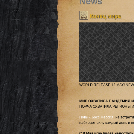
News
Конец мира
WORLD RELEASE 12 MAY! NEW
МИР ОХВАТИЛА ПАНДЕМИЯ И
ПОРЧА ОХВАТИЛА РЕГИОНЫ 
Новый босс Мессия
, не встре
набирает силу каждый день и 
С 8 Мая игра будет недоступн