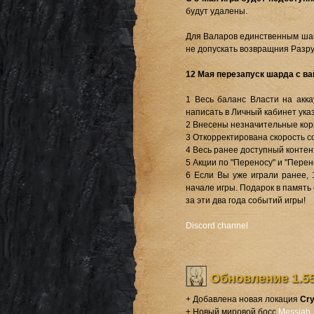
будут удалены.
Для Валаров единственным шан
не допускать возвращния Разр
12 Мая перезапуск шарда с ва
1 Весь баланс Власти на акк
написать в Личный кабинет указ
2 Внесены незначительные кор
3 Откорректирована скорость 
4 Весь ранее доступный контен
5 Акции по "Переносу" и "Перен
6 Если Вы уже играли ранее, 
начале игры. Подарок в память 
за эти два года событий игры!
Discord channel
Обновление 1.5
+ Добавлена новая локация
Cry
+ Новый мировой босс
Messiah
.